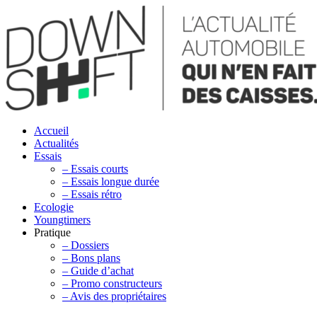
Accueil
Actualités
Essais
– Essais courts
– Essais longue durée
– Essais rétro
Ecologie
Youngtimers
Pratique
– Dossiers
– Bons plans
– Guide d’achat
– Promo constructeurs
– Avis des propriétaires