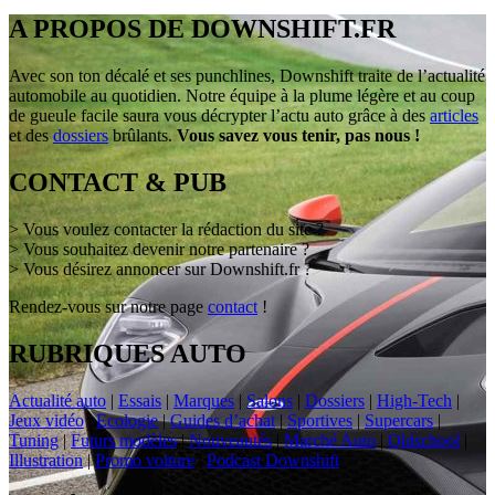
A PROPOS DE DOWNSHIFT.FR
Avec son ton décalé et ses punchlines, Downshift traite de l’actualité
automobile au quotidien. Notre équipe à la plume légère et au coup
de gueule facile saura vous décrypter l’actu auto grâce à des
articles
et des
dossiers
brûlants.
Vous savez vous tenir, pas nous !
CONTACT & PUB
> Vous voulez contacter la rédaction du site ?
> Vous souhaitez devenir notre partenaire ?
> Vous désirez annoncer sur Downshift.fr ?
Rendez-vous sur notre page
contact
!
RUBRIQUES AUTO
Actualité auto
|
Essais
|
Marques
|
Salons
|
Dossiers
|
High-Tech
|
Jeux vidéo
|
Ecologie
|
Guides d’achat
|
Sportives
|
Supercars
|
Tuning
|
Futurs modèles
|
Nouveautés
|
Marché Auto
|
Oldschool
|
Illustration
|
Promo voiture
|
Podcast Downshift