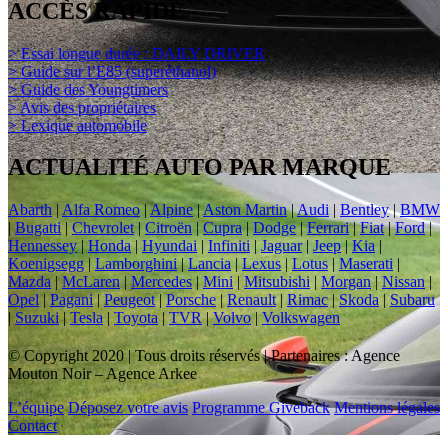
ACCÈS RAPIDE
> Essai longue durée : DAILY DRIVER
> Guide sur l’E85 (superéthanol)
> Guide des Youngtimers
> Avis des propriétaires
> Lexique automobile
ACTUALITÉ AUTO PAR MARQUE
Abarth
|
Alfa Romeo
|
Alpine
|
Aston Martin
|
Audi
|
Bentley
|
BMW
|
Bugatti
|
Chevrolet
|
Citroën
|
Cupra
|
Dodge
|
Ferrari
|
Fiat
|
Ford
|
Hennessey
|
Honda
|
Hyundai
|
Infiniti
|
Jaguar
|
Jeep
|
Kia
|
Koenigsegg
|
Lamborghini
|
Lancia
|
Lexus
|
Lotus
|
Maserati
|
Mazda
|
McLaren
|
Mercedes
|
Mini
|
Mitsubishi
|
Morgan
|
Nissan
|
Opel
|
Pagani
|
Peugeot
|
Porsche
|
Renault
|
Rimac
|
Skoda
|
Subaru
|
Suzuki
|
Tesla
|
Toyota
|
TVR
|
Volvo
|
Volkswagen
© Copyright 2020 | Tous droits réservés | Partenaires : Agence
Mouton Noir – Agence Arkee
L’équipe
Déposez votre avis
Programme Giveback
Mentions légales
Contact