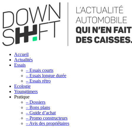
Accueil
Actualités
Essais
– Essais courts
– Essais longue durée
– Essais rétro
Ecologie
Youngtimers
Pratique
– Dossiers
– Bons plans
– Guide d’achat
– Promo constructeurs
– Avis des propriétaires