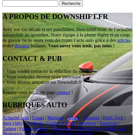
A PROPOS DE DOWNSHIFT.FR
Avec son ton décalé et ses punchlines, Downshift traite de l’actualité
automobile au quotidien. Notre équipe à la plume légère et au coup
de gueule facile saura vous décrypter l’actu auto grâce à des
articles
et des
dossiers
brûlants.
Vous savez vous tenir, pas nous !
CONTACT & PUB
> Vous voulez contacter la rédaction du site ?
> Vous souhaitez devenir notre partenaire ?
> Vous désirez annoncer sur Downshift.fr ?
Rendez-vous sur notre page
contact
!
RUBRIQUES AUTO
Actualité auto
|
Essais
|
Marques
|
Salons
|
Dossiers
|
High-Tech
|
Jeux vidéo
|
Ecologie
|
Guides d’achat
|
Sportives
|
Supercars
|
Tuning
|
Futurs modèles
|
Nouveautés
|
Marché Auto
|
Oldschool
|
Illustration
|
Promo voiture
|
Podcast Downshift