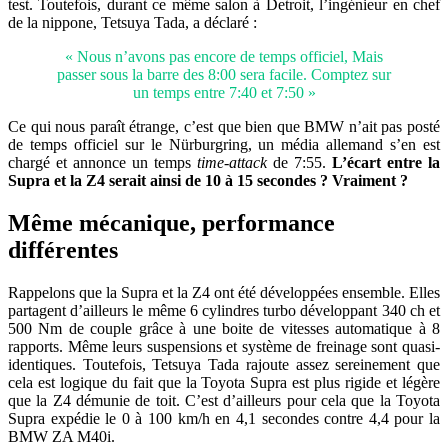
test. Toutefois, durant ce même salon à Detroit, l’ingénieur en chef
de la nippone, Tetsuya Tada, a déclaré :
« Nous n’avons pas encore de temps officiel, Mais
passer sous la barre des 8:00 sera facile. Comptez sur
un temps entre 7:40 et 7:50 »
Ce qui nous paraît étrange, c’est que bien que BMW n’ait pas posté
de temps officiel sur le Nürburgring, un média allemand s’en est
chargé et annonce un temps
time-attack
de 7:55.
L’écart entre la
Supra et la Z4 serait ainsi de 10 à 15 secondes ? Vraiment ?
Même mécanique, performance
différentes
Rappelons que la Supra et la Z4 ont été développées ensemble. Elles
partagent d’ailleurs le même 6 cylindres turbo développant 340 ch et
500 Nm de couple grâce à une boite de vitesses automatique à 8
rapports. Même leurs suspensions et système de freinage sont quasi-
identiques. Toutefois, Tetsuya Tada rajoute assez sereinement que
cela est logique du fait que la Toyota Supra est plus rigide et légère
que la Z4 démunie de toit. C’est d’ailleurs pour cela que la Toyota
Supra expédie le 0 à 100 km/h en 4,1 secondes contre 4,4 pour la
BMW ZA M40i.