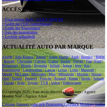
ACCÈS RAPIDE
> Essai longue durée : DAILY DRIVER
> Guide sur l’E85 (superéthanol)
> Guide des Youngtimers
> Avis des propriétaires
> Lexique automobile
ACTUALITÉ AUTO PAR MARQUE
Abarth
|
Alfa Romeo
|
Alpine
|
Aston Martin
|
Audi
|
Bentley
|
BMW
|
Bugatti
|
Chevrolet
|
Citroën
|
Cupra
|
Dodge
|
Ferrari
|
Fiat
|
Ford
|
Hennessey
|
Honda
|
Hyundai
|
Infiniti
|
Jaguar
|
Jeep
|
Kia
|
Koenigsegg
|
Lamborghini
|
Lancia
|
Lexus
|
Lotus
|
Maserati
|
Mazda
|
McLaren
|
Mercedes
|
Mini
|
Mitsubishi
|
Morgan
|
Nissan
|
Opel
|
Pagani
|
Peugeot
|
Porsche
|
Renault
|
Rimac
|
Skoda
|
Subaru
|
Suzuki
|
Tesla
|
Toyota
|
TVR
|
Volvo
|
Volkswagen
© Copyright 2020 | Tous droits réservés | Partenaires : Agence
Mouton Noir – Agence Arkee
L’équipe
Déposez votre avis
Programme Giveback
Mentions légales