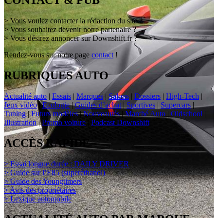
CONTACT & PUB
> Vous voulez contacter la rédaction du site ?
> Vous souhaitez devenir notre partenaire ?
> Vous désirez annoncer sur Downshift.fr ?
Rendez-vous sur notre page
contact
!
RUBRIQUES AUTO
Actualité auto
|
Essais
|
Marques
|
Salons
|
Dossiers
|
High-Tech
|
Jeux vidéo
|
Ecologie
|
Guides d’achat
|
Sportives
|
Supercars
|
Tuning
|
Futurs modèles
|
Nouveautés
|
Marché Auto
|
Oldschool
|
Illustration
|
Promo voiture
|
Podcast Downshift
ACCÈS RAPIDE
> Essai longue durée : DAILY DRIVER
> Guide sur l’E85 (superéthanol)
> Guide des Youngtimers
> Avis des propriétaires
> Lexique automobile