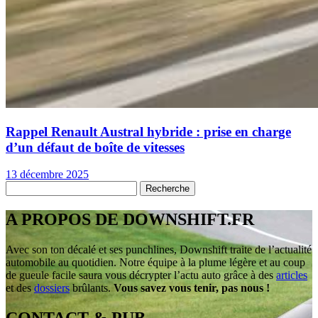
Rappel Renault Austral hybride : prise en charge
d’un défaut de boîte de vitesses
13 décembre 2025
A PROPOS DE DOWNSHIFT.FR
Avec son ton décalé et ses punchlines, Downshift traite de l’actualité
automobile au quotidien. Notre équipe à la plume légère et au coup
de gueule facile saura vous décrypter l’actu auto grâce à des
articles
et des
dossiers
brûlants.
Vous savez vous tenir, pas nous !