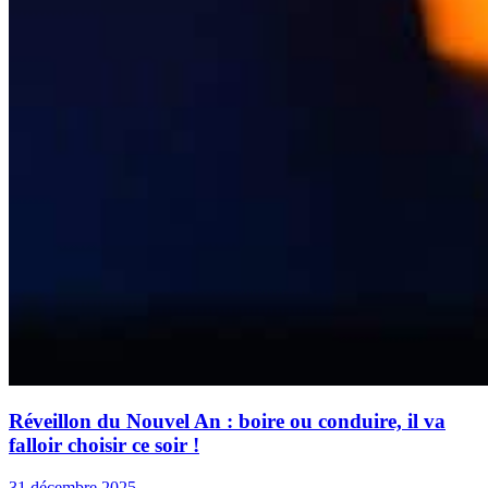
Réveillon du Nouvel An : boire ou conduire, il va
falloir choisir ce soir !
31 décembre 2025