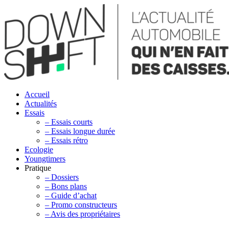
Accueil
Actualités
Essais
– Essais courts
– Essais longue durée
– Essais rétro
Ecologie
Youngtimers
Pratique
– Dossiers
– Bons plans
– Guide d’achat
– Promo constructeurs
– Avis des propriétaires