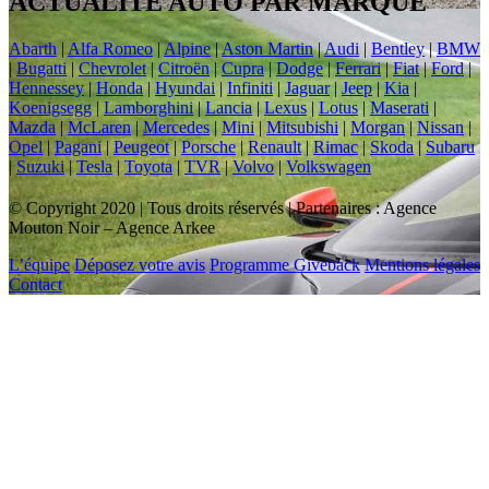
ACTUALITÉ AUTO PAR MARQUE
Abarth
|
Alfa Romeo
|
Alpine
|
Aston Martin
|
Audi
|
Bentley
|
BMW
|
Bugatti
|
Chevrolet
|
Citroën
|
Cupra
|
Dodge
|
Ferrari
|
Fiat
|
Ford
|
Hennessey
|
Honda
|
Hyundai
|
Infiniti
|
Jaguar
|
Jeep
|
Kia
|
Koenigsegg
|
Lamborghini
|
Lancia
|
Lexus
|
Lotus
|
Maserati
|
Mazda
|
McLaren
|
Mercedes
|
Mini
|
Mitsubishi
|
Morgan
|
Nissan
|
Opel
|
Pagani
|
Peugeot
|
Porsche
|
Renault
|
Rimac
|
Skoda
|
Subaru
|
Suzuki
|
Tesla
|
Toyota
|
TVR
|
Volvo
|
Volkswagen
© Copyright 2020 | Tous droits réservés | Partenaires : Agence
Mouton Noir – Agence Arkee
L’équipe
Déposez votre avis
Programme Giveback
Mentions légales
Contact