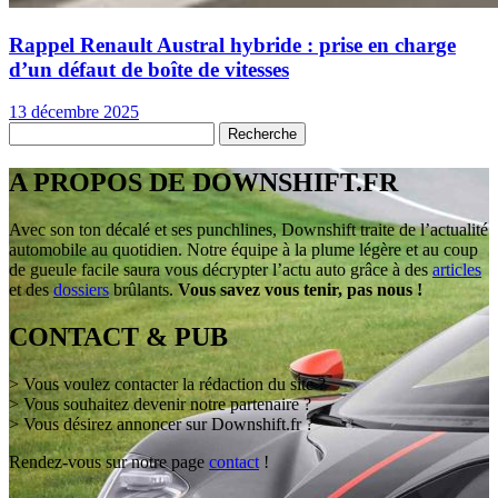
Rappel Renault Austral hybride : prise en charge
d’un défaut de boîte de vitesses
13 décembre 2025
A PROPOS DE DOWNSHIFT.FR
Avec son ton décalé et ses punchlines, Downshift traite de l’actualité
automobile au quotidien. Notre équipe à la plume légère et au coup
de gueule facile saura vous décrypter l’actu auto grâce à des
articles
et des
dossiers
brûlants.
Vous savez vous tenir, pas nous !
CONTACT & PUB
> Vous voulez contacter la rédaction du site ?
> Vous souhaitez devenir notre partenaire ?
> Vous désirez annoncer sur Downshift.fr ?
Rendez-vous sur notre page
contact
!