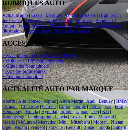
RUBRIQUES AUTO
Actualité auto
|
Essais
|
Marques
|
Salons
|
Dossiers
|
High-Tech
|
Jeux vidéo
|
Ecologie
|
Guides d’achat
|
Sportives
|
Supercars
|
Tuning
|
Futurs modèles
|
Nouveautés
|
Marché Auto
|
Oldschool
|
Illustration
|
Promo voiture
|
Podcast Downshift
ACCÈS RAPIDE
> Essai longue durée : DAILY DRIVER
> Guide sur l’E85 (superéthanol)
> Guide des Youngtimers
> Avis des propriétaires
> Lexique automobile
ACTUALITÉ AUTO PAR MARQUE
Abarth
|
Alfa Romeo
|
Alpine
|
Aston Martin
|
Audi
|
Bentley
|
BMW
|
Bugatti
|
Chevrolet
|
Citroën
|
Cupra
|
Dodge
|
Ferrari
|
Fiat
|
Ford
|
Hennessey
|
Honda
|
Hyundai
|
Infiniti
|
Jaguar
|
Jeep
|
Kia
|
Koenigsegg
|
Lamborghini
|
Lancia
|
Lexus
|
Lotus
|
Maserati
|
Mazda
|
McLaren
|
Mercedes
|
Mini
|
Mitsubishi
|
Morgan
|
Nissan
|
Opel
|
Pagani
|
Peugeot
|
Porsche
|
Renault
|
Rimac
|
Skoda
|
Subaru