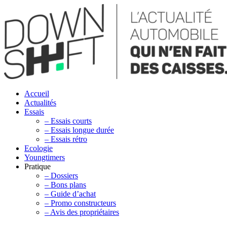
Accueil
Actualités
Essais
– Essais courts
– Essais longue durée
– Essais rétro
Ecologie
Youngtimers
Pratique
– Dossiers
– Bons plans
– Guide d’achat
– Promo constructeurs
– Avis des propriétaires