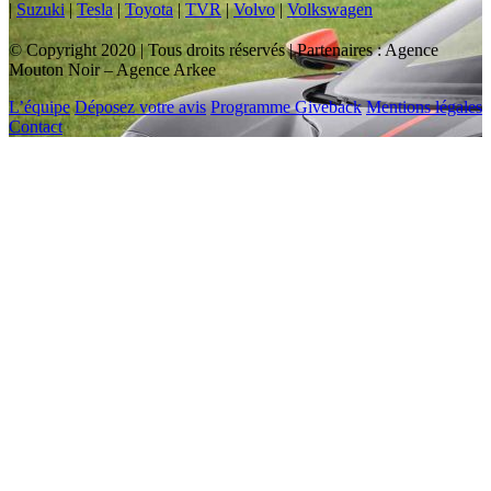
|
Suzuki
|
Tesla
|
Toyota
|
TVR
|
Volvo
|
Volkswagen
© Copyright 2020 | Tous droits réservés | Partenaires : Agence
Mouton Noir – Agence Arkee
L’équipe
Déposez votre avis
Programme Giveback
Mentions légales
Contact