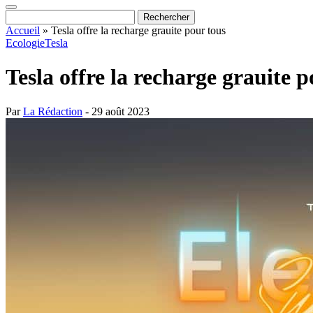
Accueil
»
Tesla offre la recharge grauite pour tous
Ecologie
Tesla
Tesla offre la recharge grauite p
Par
La Rédaction
- 29 août 2023