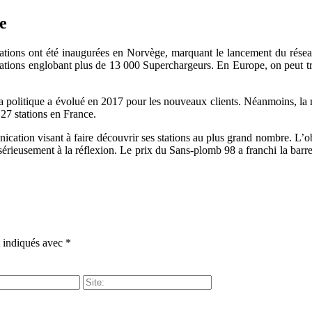
te
tations ont été inaugurées en Norvège, marquant le lancement du résea
tations englobant plus de 13 000 Superchargeurs. En Europe, on peut tr
, la politique a évolué en 2017 pour les nouveaux clients. Néanmoins, l
 27 stations en France.
cation visant à faire découvrir ses stations au plus grand nombre. L’obj
 sérieusement à la réflexion. Le prix du Sans-plomb 98 a franchi la barr
t indiqués avec
*