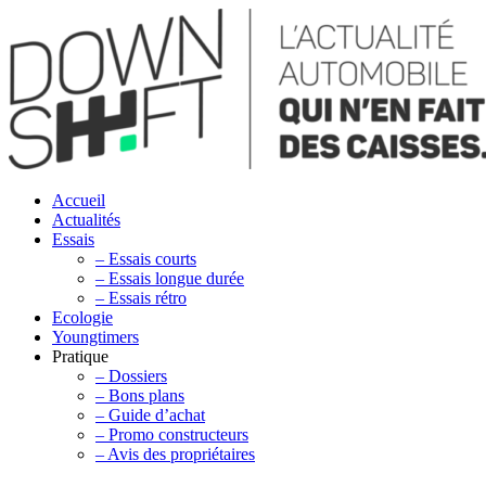
Accueil
Actualités
Essais
– Essais courts
– Essais longue durée
– Essais rétro
Ecologie
Youngtimers
Pratique
– Dossiers
– Bons plans
– Guide d’achat
– Promo constructeurs
– Avis des propriétaires