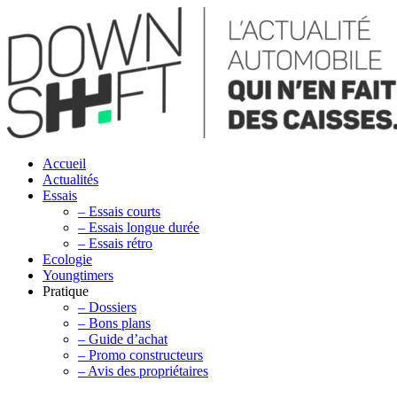
Accueil
Actualités
Essais
– Essais courts
– Essais longue durée
– Essais rétro
Ecologie
Youngtimers
Pratique
– Dossiers
– Bons plans
– Guide d’achat
– Promo constructeurs
– Avis des propriétaires