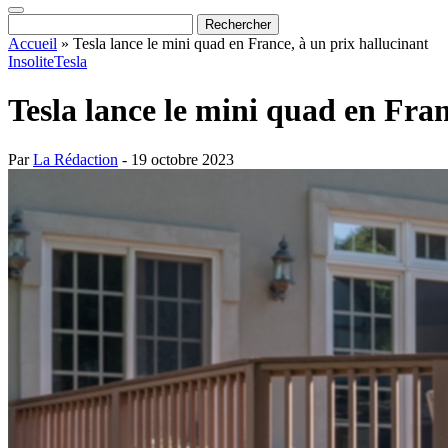
Accueil
»
Tesla lance le mini quad en France, à un prix hallucinant
Insolite
Tesla
Tesla lance le mini quad en Fran
Par
La Rédaction
- 19 octobre 2023