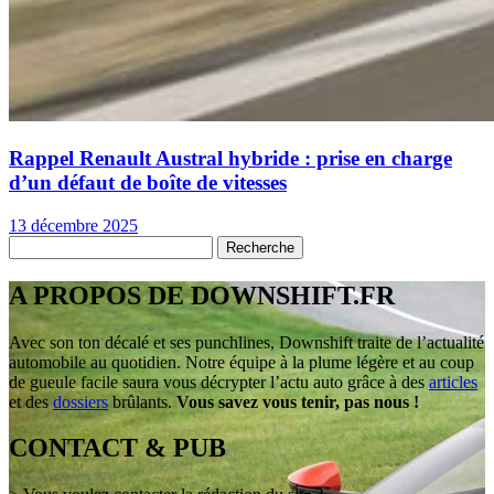
Rappel Renault Austral hybride : prise en charge
d’un défaut de boîte de vitesses
13 décembre 2025
A PROPOS DE DOWNSHIFT.FR
Avec son ton décalé et ses punchlines, Downshift traite de l’actualité
automobile au quotidien. Notre équipe à la plume légère et au coup
de gueule facile saura vous décrypter l’actu auto grâce à des
articles
et des
dossiers
brûlants.
Vous savez vous tenir, pas nous !
CONTACT & PUB