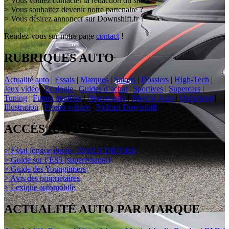
> Vous voulez contacter la rédaction du site ?
> Vous souhaitez devenir notre partenaire ?
> Vous désirez annoncer sur Downshift.fr ?
Rendez-vous sur notre page
contact
!
RUBRIQUES AUTO
Actualité auto
|
Essais
|
Marques
|
Salons
|
Dossiers
|
High-Tech
|
Jeux vidéo
|
Ecologie
|
Guides d’achat
|
Sportives
|
Supercars
|
Tuning
|
Futurs modèles
|
Nouveautés
|
Marché Auto
|
Oldschool
|
Illustration
|
Promo voiture
|
Podcast Downshift
ACCÈS RAPIDE
> Essai longue durée : DAILY DRIVER
> Guide sur l’E85 (superéthanol)
> Guide des Youngtimers
> Avis des propriétaires
> Lexique automobile
ACTUALITÉ AUTO PAR MARQUE