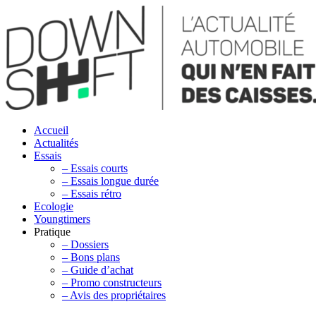
Accueil
Actualités
Essais
– Essais courts
– Essais longue durée
– Essais rétro
Ecologie
Youngtimers
Pratique
– Dossiers
– Bons plans
– Guide d’achat
– Promo constructeurs
– Avis des propriétaires