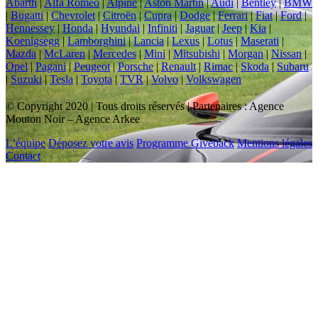
Abarth
|
Alfa Romeo
|
Alpine
|
Aston Martin
|
Audi
|
Bentley
|
BMW
|
Bugatti
|
Chevrolet
|
Citroën
|
Cupra
|
Dodge
|
Ferrari
|
Fiat
|
Ford
|
Hennessey
|
Honda
|
Hyundai
|
Infiniti
|
Jaguar
|
Jeep
|
Kia
|
Koenigsegg
|
Lamborghini
|
Lancia
|
Lexus
|
Lotus
|
Maserati
|
Mazda
|
McLaren
|
Mercedes
|
Mini
|
Mitsubishi
|
Morgan
|
Nissan
|
Opel
|
Pagani
|
Peugeot
|
Porsche
|
Renault
|
Rimac
|
Skoda
|
Subaru
|
Suzuki
|
Tesla
|
Toyota
|
TVR
|
Volvo
|
Volkswagen
© Copyright 2020 | Tous droits réservés | Partenaires : Agence
Mouton Noir – Agence Arkee
L’équipe
Déposez votre avis
Programme Giveback
Mentions légales
Contact