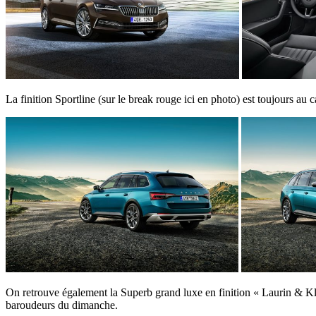
La finition Sportline (sur le break rouge ici en photo) est toujours au 
On retrouve également la Superb grand luxe en finition « Laurin & Kle
baroudeurs du dimanche.