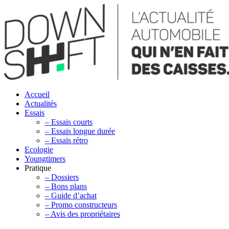
Accueil
Actualités
Essais
– Essais courts
– Essais longue durée
– Essais rétro
Ecologie
Youngtimers
Pratique
– Dossiers
– Bons plans
– Guide d’achat
– Promo constructeurs
– Avis des propriétaires