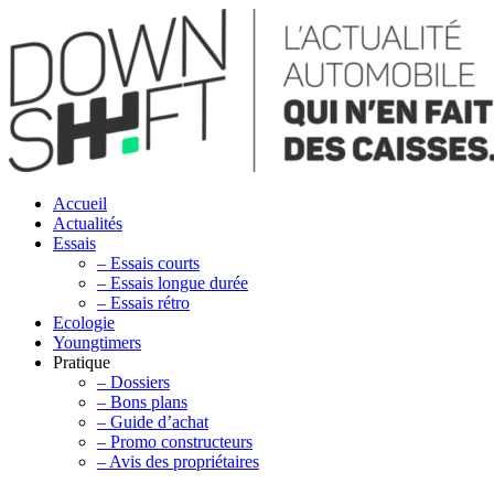
Accueil
Actualités
Essais
– Essais courts
– Essais longue durée
– Essais rétro
Ecologie
Youngtimers
Pratique
– Dossiers
– Bons plans
– Guide d’achat
– Promo constructeurs
– Avis des propriétaires