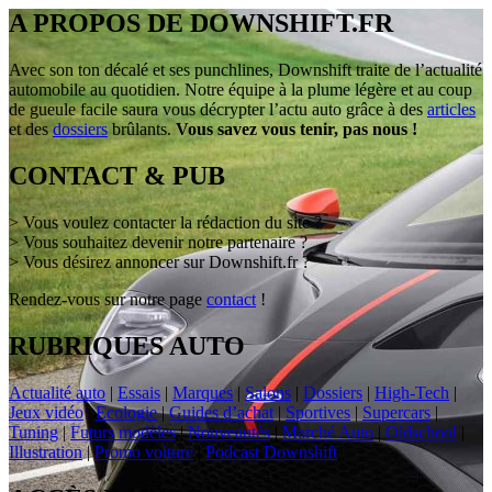
A PROPOS DE DOWNSHIFT.FR
Avec son ton décalé et ses punchlines, Downshift traite de l’actualité
automobile au quotidien. Notre équipe à la plume légère et au coup
de gueule facile saura vous décrypter l’actu auto grâce à des
articles
et des
dossiers
brûlants.
Vous savez vous tenir, pas nous !
CONTACT & PUB
> Vous voulez contacter la rédaction du site ?
> Vous souhaitez devenir notre partenaire ?
> Vous désirez annoncer sur Downshift.fr ?
Rendez-vous sur notre page
contact
!
RUBRIQUES AUTO
Actualité auto
|
Essais
|
Marques
|
Salons
|
Dossiers
|
High-Tech
|
Jeux vidéo
|
Ecologie
|
Guides d’achat
|
Sportives
|
Supercars
|
Tuning
|
Futurs modèles
|
Nouveautés
|
Marché Auto
|
Oldschool
|
Illustration
|
Promo voiture
|
Podcast Downshift