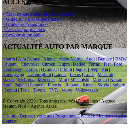
ACCÈS RAPIDE
> Essai longue durée : DAILY DRIVER
> Guide sur l’E85 (superéthanol)
> Guide des Youngtimers
> Avis des propriétaires
> Lexique automobile
ACTUALITÉ AUTO PAR MARQUE
Abarth
|
Alfa Romeo
|
Alpine
|
Aston Martin
|
Audi
|
Bentley
|
BMW
|
Bugatti
|
Chevrolet
|
Citroën
|
Cupra
|
Dodge
|
Ferrari
|
Fiat
|
Ford
|
Hennessey
|
Honda
|
Hyundai
|
Infiniti
|
Jaguar
|
Jeep
|
Kia
|
Koenigsegg
|
Lamborghini
|
Lancia
|
Lexus
|
Lotus
|
Maserati
|
Mazda
|
McLaren
|
Mercedes
|
Mini
|
Mitsubishi
|
Morgan
|
Nissan
|
Opel
|
Pagani
|
Peugeot
|
Porsche
|
Renault
|
Rimac
|
Skoda
|
Subaru
|
Suzuki
|
Tesla
|
Toyota
|
TVR
|
Volvo
|
Volkswagen
© Copyright 2020 | Tous droits réservés | Partenaires : Agence
Mouton Noir – Agence Arkee
L’équipe
Déposez votre avis
Programme Giveback
Mentions légales
Contact