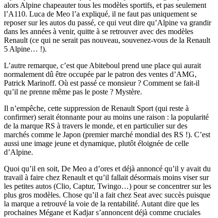
alors Alpine chapeauter tous les modèles sportifs, et pas seulement
l’A110. Luca de Meo l’a expliqué, il ne faut pas uniquement se
reposer sur les autos du passé, ce qui veut dire qu’Alpine va grandir
dans les années à venir, quitte à se retrouver avec des modèles
Renault (ce qui ne serait pas nouveau, souvenez-vous de la Renault
5 Alpine… !).
L’autre remarque, c’est que Abiteboul prend une place qui aurait
normalement dû être occupée par le patron des ventes d’AMG,
Patrick Marinoff. Où est passé ce monsieur ? Comment se fait-il
qu’il ne prenne même pas le poste ? Mystère.
Il n’empêche, cette suppression de Renault Sport (qui reste à
confirmer) serait étonnante pour au moins une raison : la popularité
de la marque RS à travers le monde, et en particulier sur des
marchés comme le Japon (premier marché mondial des RS !). C’est
aussi une image jeune et dynamique, plutôt éloignée de celle
d’Alpine.
Quoi qu’il en soit, De Meo a d’ores et déjà annoncé qu’il y avait du
travail à faire chez Renault et qu’il fallait désormais moins viser sur
les petites autos (Clio, Captur, Twingo…) pour se concentrer sur les
plus gros modèles. Chose qu’il a fait chez Seat avec succès puisque
la marque a retrouvé la voie de la rentabilité. Autant dire que les
prochaines Mégane et Kadjar s’annoncent déjà comme cruciales