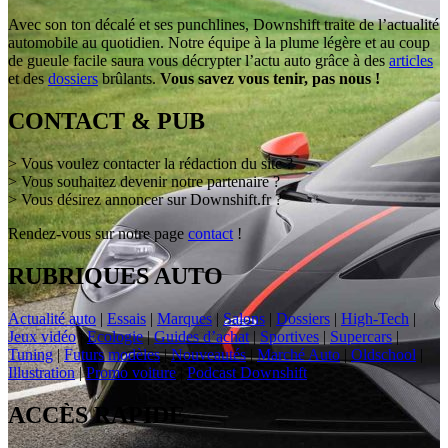
Avec son ton décalé et ses punchlines, Downshift traite de l’actualité
automobile au quotidien. Notre équipe à la plume légère et au coup
de gueule facile saura vous décrypter l’actu auto grâce à des
articles
et des
dossiers
brûlants.
Vous savez vous tenir, pas nous !
CONTACT & PUB
> Vous voulez contacter la rédaction du site ?
> Vous souhaitez devenir notre partenaire ?
> Vous désirez annoncer sur Downshift.fr ?
Rendez-vous sur notre page
contact
!
RUBRIQUES AUTO
Actualité auto
|
Essais
|
Marques
|
Salons
|
Dossiers
|
High-Tech
|
Jeux vidéo
|
Ecologie
|
Guides d’achat
|
Sportives
|
Supercars
|
Tuning
|
Futurs modèles
|
Nouveautés
|
Marché Auto
|
Oldschool
|
Illustration
|
Promo voiture
|
Podcast Downshift
ACCÈS RAPIDE