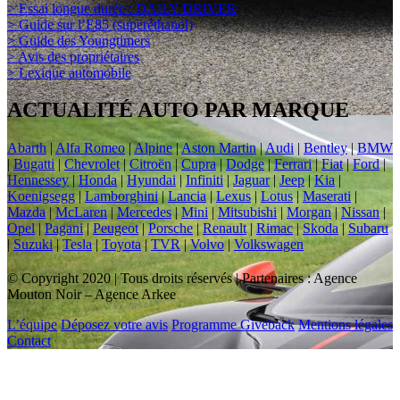
> Essai longue durée : DAILY DRIVER
> Guide sur l’E85 (superéthanol)
> Guide des Youngtimers
> Avis des propriétaires
> Lexique automobile
ACTUALITÉ AUTO PAR MARQUE
Abarth
|
Alfa Romeo
|
Alpine
|
Aston Martin
|
Audi
|
Bentley
|
BMW
|
Bugatti
|
Chevrolet
|
Citroën
|
Cupra
|
Dodge
|
Ferrari
|
Fiat
|
Ford
|
Hennessey
|
Honda
|
Hyundai
|
Infiniti
|
Jaguar
|
Jeep
|
Kia
|
Koenigsegg
|
Lamborghini
|
Lancia
|
Lexus
|
Lotus
|
Maserati
|
Mazda
|
McLaren
|
Mercedes
|
Mini
|
Mitsubishi
|
Morgan
|
Nissan
|
Opel
|
Pagani
|
Peugeot
|
Porsche
|
Renault
|
Rimac
|
Skoda
|
Subaru
|
Suzuki
|
Tesla
|
Toyota
|
TVR
|
Volvo
|
Volkswagen
© Copyright 2020 | Tous droits réservés | Partenaires : Agence
Mouton Noir – Agence Arkee
L’équipe
Déposez votre avis
Programme Giveback
Mentions légales
Contact