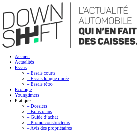
Accueil
Actualités
Essais
– Essais courts
– Essais longue durée
– Essais rétro
Ecologie
Youngtimers
Pratique
– Dossiers
– Bons plans
– Guide d’achat
– Promo constructeurs
– Avis des propriétaires