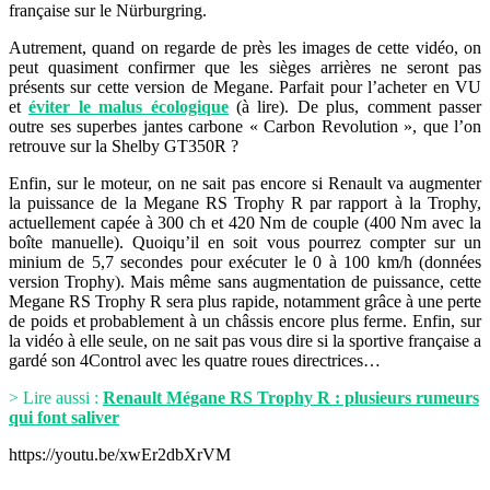
française sur le Nürburgring.
Autrement, quand on regarde de près les images de cette vidéo, on
peut quasiment confirmer que les sièges arrières ne seront pas
présents sur cette version de Megane. Parfait pour l’acheter en VU
et
éviter le malus écologique
(à lire). De plus, comment passer
outre ses superbes jantes carbone « Carbon Revolution », que l’on
retrouve sur la Shelby GT350R ?
Enfin, sur le moteur, on ne sait pas encore si Renault va augmenter
la puissance de la Megane RS Trophy R par rapport à la Trophy,
actuellement capée à 300 ch et 420 Nm de couple (400 Nm avec la
boîte manuelle). Quoiqu’il en soit vous pourrez compter sur un
minium de 5,7 secondes pour exécuter le 0 à 100 km/h (données
version Trophy). Mais même sans augmentation de puissance, cette
Megane RS Trophy R sera plus rapide, notamment grâce à une perte
de poids et probablement à un châssis encore plus ferme. Enfin, sur
la vidéo à elle seule, on ne sait pas vous dire si la sportive française a
gardé son 4Control avec les quatre roues directrices…
> Lire aussi :
Renault Mégane RS Trophy R : plusieurs rumeurs
qui font saliver
https://youtu.be/xwEr2dbXrVM