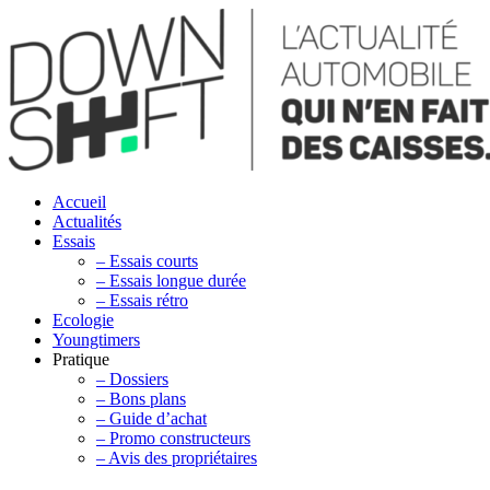
Accueil
Actualités
Essais
– Essais courts
– Essais longue durée
– Essais rétro
Ecologie
Youngtimers
Pratique
– Dossiers
– Bons plans
– Guide d’achat
– Promo constructeurs
– Avis des propriétaires