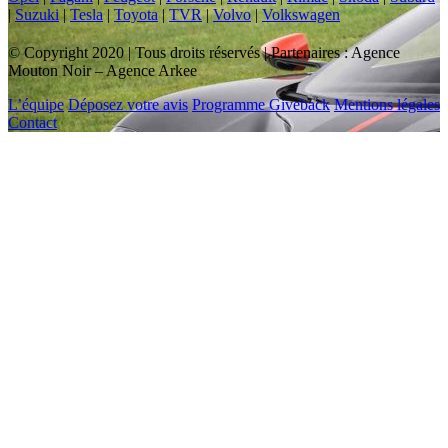
|
Suzuki
|
Tesla
|
Toyota
|
TVR
|
Volvo
|
Volkswagen
© Copyright 2020 | Tous droits réservés | Partenaires : Agence
Mouton Noir – Agence Arkee
L’équipe
Déposez votre avis
Programme Giveback
Mentions légales
Contact