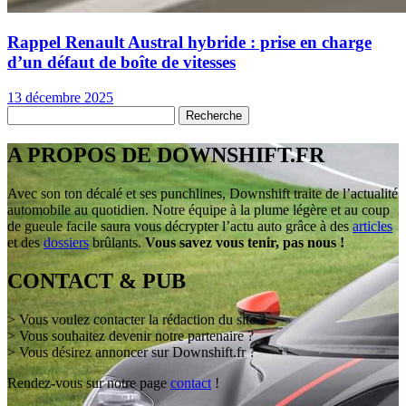
Rappel Renault Austral hybride : prise en charge
d’un défaut de boîte de vitesses
13 décembre 2025
A PROPOS DE DOWNSHIFT.FR
Avec son ton décalé et ses punchlines, Downshift traite de l’actualité
automobile au quotidien. Notre équipe à la plume légère et au coup
de gueule facile saura vous décrypter l’actu auto grâce à des
articles
et des
dossiers
brûlants.
Vous savez vous tenir, pas nous !
CONTACT & PUB
> Vous voulez contacter la rédaction du site ?
> Vous souhaitez devenir notre partenaire ?
> Vous désirez annoncer sur Downshift.fr ?
Rendez-vous sur notre page
contact
!