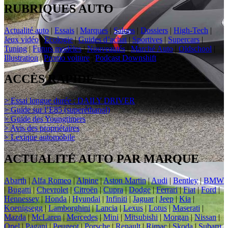
RUBRIQUES AUTO
Actualité auto
|
Essais
|
Marques
|
Salons
|
Dossiers
|
High-Tech
|
Jeux vidéo
|
Ecologie
|
Guides d’achat
|
Sportives
|
Supercars
|
Tuning
|
Futurs modèles
|
Nouveautés
|
Marché Auto
|
Oldschool
|
Illustration
|
Promo voiture
|
Podcast Downshift
ACCÈS RAPIDE
> Essai longue durée : DAILY DRIVER
> Guide sur l’E85 (superéthanol)
> Guide des Youngtimers
> Avis des propriétaires
> Lexique automobile
ACTUALITÉ AUTO PAR MARQUE
Abarth
|
Alfa Romeo
|
Alpine
|
Aston Martin
|
Audi
|
Bentley
|
BMW
|
Bugatti
|
Chevrolet
|
Citroën
|
Cupra
|
Dodge
|
Ferrari
|
Fiat
|
Ford
|
Hennessey
|
Honda
|
Hyundai
|
Infiniti
|
Jaguar
|
Jeep
|
Kia
|
Koenigsegg
|
Lamborghini
|
Lancia
|
Lexus
|
Lotus
|
Maserati
|
Mazda
|
McLaren
|
Mercedes
|
Mini
|
Mitsubishi
|
Morgan
|
Nissan
|
Opel
|
Pagani
|
Peugeot
|
Porsche
|
Renault
|
Rimac
|
Skoda
|
Subaru