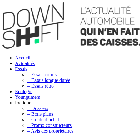
Accueil
Actualités
Essais
– Essais courts
– Essais longue durée
– Essais rétro
Ecologie
Youngtimers
Pratique
– Dossiers
– Bons plans
– Guide d’achat
– Promo constructeurs
– Avis des propriétaires