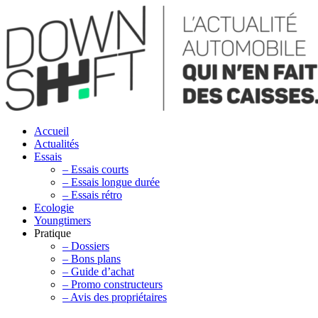
Accueil
Actualités
Essais
– Essais courts
– Essais longue durée
– Essais rétro
Ecologie
Youngtimers
Pratique
– Dossiers
– Bons plans
– Guide d’achat
– Promo constructeurs
– Avis des propriétaires