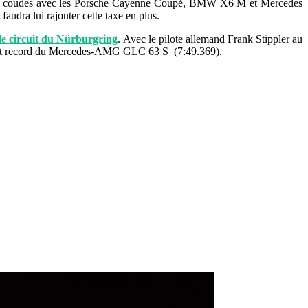
r des coudes avec les Porsche Cayenne Coupé, BMW X6 M et Mercedes
udra lui rajouter cette taxe en plus.
 le circuit du Nürburgring
. Avec le pilote allemand Frank Stippler au
cédent record du Mercedes-AMG GLC 63 S (7:49.369).