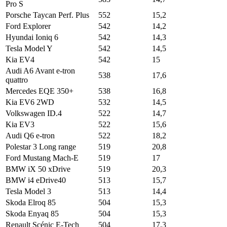
Pro S
Porsche Taycan Perf. Plus
552
15,2
Ford Explorer
542
14,2
Hyundai Ioniq 6
542
14,3
Tesla Model Y
542
14,5
Kia EV4
542
15
Audi A6 Avant e-tron
538
17,6
quattro
Mercedes EQE 350+
538
16,8
Kia EV6 2WD
532
14,5
Volkswagen ID.4
522
14,7
Kia EV3
522
15,6
Audi Q6 e-tron
522
18,2
Polestar 3 Long range
519
20,8
Ford Mustang Mach-E
519
17
BMW iX 50 xDrive
519
20,3
BMW i4 eDrive40
513
15,7
Tesla Model 3
513
14,4
Skoda Elroq 85
504
15,3
Skoda Enyaq 85
504
15,3
Renault Scénic E-Tech
504
17,3