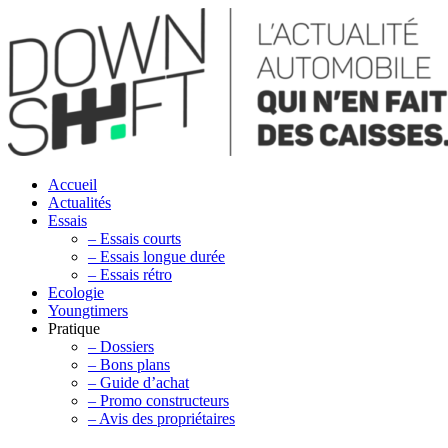
Accueil
Actualités
Essais
– Essais courts
– Essais longue durée
– Essais rétro
Ecologie
Youngtimers
Pratique
– Dossiers
– Bons plans
– Guide d’achat
– Promo constructeurs
– Avis des propriétaires