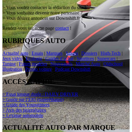
> Vous voulez contacter la rédaction du site ?
> Vous souhaitez devenir notre partenaire ?
> Vous désirez annoncer sur Downshift.fr ?
Rendez-vous sur notre page
contact
!
RUBRIQUES AUTO
Actualité auto
|
Essais
|
Marques
|
Salons
|
Dossiers
|
High-Tech
|
Jeux vidéo
|
Ecologie
|
Guides d’achat
|
Sportives
|
Supercars
|
Tuning
|
Futurs modèles
|
Nouveautés
|
Marché Auto
|
Oldschool
|
Illustration
|
Promo voiture
|
Podcast Downshift
ACCÈS RAPIDE
> Essai longue durée : DAILY DRIVER
> Guide sur l’E85 (superéthanol)
> Guide des Youngtimers
> Avis des propriétaires
> Lexique automobile
ACTUALITÉ AUTO PAR MARQUE