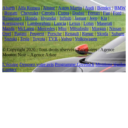
Abarth
|
Alfa Romeo
|
Alpine
|
Aston Martin
|
Audi
|
Bentley
|
BMW
|
Bugatti
|
Chevrolet
|
Citroën
|
Cupra
|
Dodge
|
Ferrari
|
Fiat
|
Ford
|
Hennessey
|
Honda
|
Hyundai
|
Infiniti
|
Jaguar
|
Jeep
|
Kia
|
Koenigsegg
|
Lamborghini
|
Lancia
|
Lexus
|
Lotus
|
Maserati
|
Mazda
|
McLaren
|
Mercedes
|
Mini
|
Mitsubishi
|
Morgan
|
Nissan
|
Opel
|
Pagani
|
Peugeot
|
Porsche
|
Renault
|
Rimac
|
Skoda
|
Subaru
|
Suzuki
|
Tesla
|
Toyota
|
TVR
|
Volvo
|
Volkswagen
© Copyright 2020 | Tous droits réservés | Partenaires : Agence
Mouton Noir – Agence Arkee
L’équipe
Déposez votre avis
Programme Giveback
Mentions légales
Contact