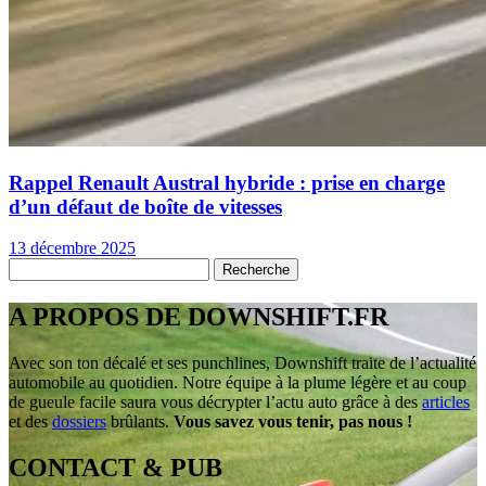
Rappel Renault Austral hybride : prise en charge
d’un défaut de boîte de vitesses
13 décembre 2025
A PROPOS DE DOWNSHIFT.FR
Avec son ton décalé et ses punchlines, Downshift traite de l’actualité
automobile au quotidien. Notre équipe à la plume légère et au coup
de gueule facile saura vous décrypter l’actu auto grâce à des
articles
et des
dossiers
brûlants.
Vous savez vous tenir, pas nous !
CONTACT & PUB