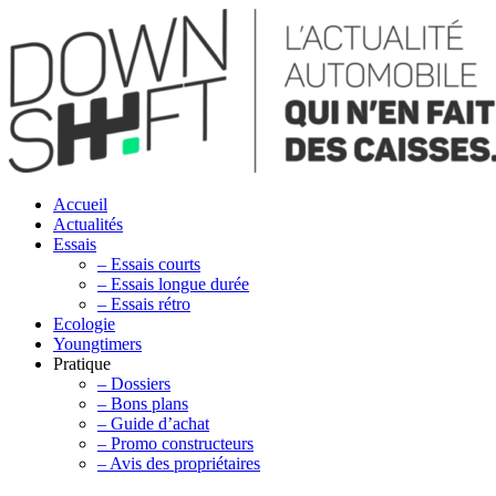
Accueil
Actualités
Essais
– Essais courts
– Essais longue durée
– Essais rétro
Ecologie
Youngtimers
Pratique
– Dossiers
– Bons plans
– Guide d’achat
– Promo constructeurs
– Avis des propriétaires