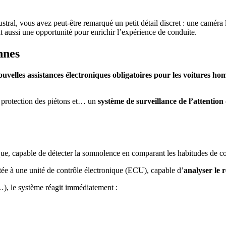
ral, vous avez peut-être remarqué un petit détail discret : une caméra 
oit aussi une opportunité pour enrichir l’expérience de conduite.
nnes
velles assistances électroniques obligatoires pour les voitures ho
e protection des piétons et… un
système de surveillance de l’attentio
que, capable de détecter la somnolence en comparant les habitudes de con
ée à une unité de contrôle électronique (ECU), capable d’
analyser le 
e…), le système réagit immédiatement :