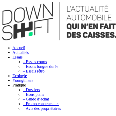
Accueil
Actualités
Essais
– Essais courts
– Essais longue durée
– Essais rétro
Ecologie
Youngtimers
Pratique
– Dossiers
– Bons plans
– Guide d’achat
– Promo constructeurs
– Avis des propriétaires