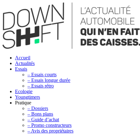
Accueil
Actualités
Essais
– Essais courts
– Essais longue durée
– Essais rétro
Ecologie
Youngtimers
Pratique
– Dossiers
– Bons plans
– Guide d’achat
– Promo constructeurs
– Avis des propriétaires