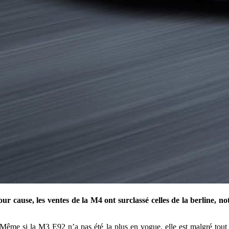
 cause, les ventes de la M4 ont surclassé celles de la berline, 
me si la M3 E92 n’a pas été la plus en vogue, elle est malgré tout n