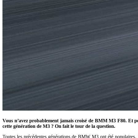
Vous n’avez probablement jamais croisé de BMM M3 F80. Et pour
cette génération de M3 ? On fait le tour de la question.
Toutes les précédentes générations de BMW M3 ont été populaires. Mê