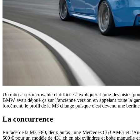
Un ratio assez incroyable et difficile à expliquer. L’une des pistes po
BMW avait déjoué ça sur l’ancienne version en appelant toute la gam
forcément, le profil de la M3 change puisque c’est devenu une berline 
La concurrence
En face de la M3 F80, deux autos : une Mercedes C63 AMG et l’Audi 
500 € pour un modèle de 431 ch en six cylindres et boîte manuelle