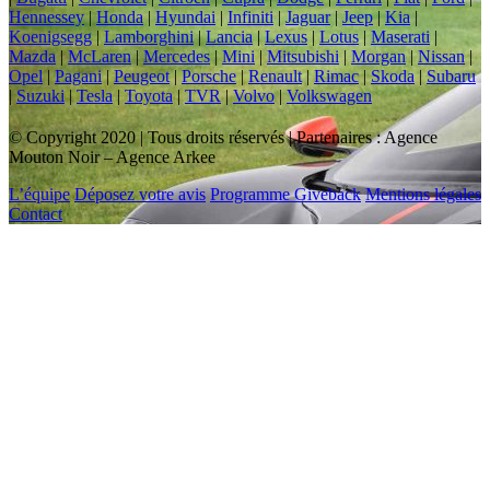
Hennessey
|
Honda
|
Hyundai
|
Infiniti
|
Jaguar
|
Jeep
|
Kia
|
Koenigsegg
|
Lamborghini
|
Lancia
|
Lexus
|
Lotus
|
Maserati
|
Mazda
|
McLaren
|
Mercedes
|
Mini
|
Mitsubishi
|
Morgan
|
Nissan
|
Opel
|
Pagani
|
Peugeot
|
Porsche
|
Renault
|
Rimac
|
Skoda
|
Subaru
|
Suzuki
|
Tesla
|
Toyota
|
TVR
|
Volvo
|
Volkswagen
© Copyright 2020 | Tous droits réservés | Partenaires : Agence
Mouton Noir – Agence Arkee
L’équipe
Déposez votre avis
Programme Giveback
Mentions légales
Contact