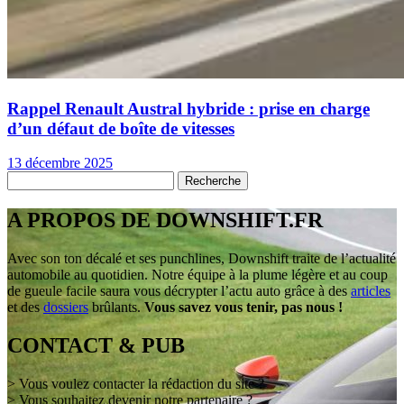
Rappel Renault Austral hybride : prise en charge
d’un défaut de boîte de vitesses
13 décembre 2025
A PROPOS DE DOWNSHIFT.FR
Avec son ton décalé et ses punchlines, Downshift traite de l’actualité
automobile au quotidien. Notre équipe à la plume légère et au coup
de gueule facile saura vous décrypter l’actu auto grâce à des
articles
et des
dossiers
brûlants.
Vous savez vous tenir, pas nous !
CONTACT & PUB
> Vous voulez contacter la rédaction du site ?
> Vous souhaitez devenir notre partenaire ?