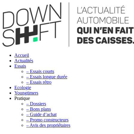
Accueil
Actualités
Essais
– Essais courts
– Essais longue durée
– Essais rétro
Ecologie
Youngtimers
Pratique
– Dossiers
– Bons plans
– Guide d’achat
– Promo constructeurs
– Avis des propriétaires