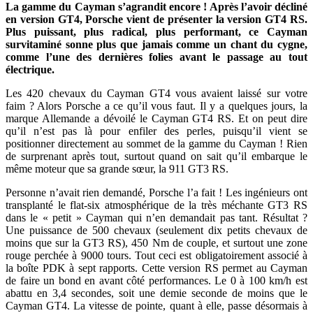
La gamme du Cayman s’agrandit encore ! Après l’avoir décliné
en version GT4, Porsche vient de présenter la version GT4 RS.
Plus puissant, plus radical, plus performant, ce Cayman
survitaminé sonne plus que jamais comme un chant du cygne,
comme l’une des dernières folies avant le passage au tout
électrique.
Les 420 chevaux du Cayman GT4 vous avaient laissé sur votre
faim ? Alors Porsche a ce qu’il vous faut. Il y a quelques jours, la
marque Allemande a dévoilé le Cayman GT4 RS. Et on peut dire
qu’il n’est pas là pour enfiler des perles, puisqu’il vient se
positionner directement au sommet de la gamme du Cayman ! Rien
de surprenant après tout, surtout quand on sait qu’il embarque le
même moteur que sa grande sœur, la 911 GT3 RS.
Personne n’avait rien demandé, Porsche l’a fait ! Les ingénieurs ont
transplanté le flat-six atmosphérique de la très méchante GT3 RS
dans le « petit » Cayman qui n’en demandait pas tant. Résultat ?
Une puissance de 500 chevaux (seulement dix petits chevaux de
moins que sur la GT3 RS), 450 Nm de couple, et surtout une zone
rouge perchée à 9000 tours. Tout ceci est obligatoirement associé à
la boîte PDK à sept rapports. Cette version RS permet au Cayman
de faire un bond en avant côté performances. Le 0 à 100 km/h est
abattu en 3,4 secondes, soit une demie seconde de moins que le
Cayman GT4. La vitesse de pointe, quant à elle, passe désormais à