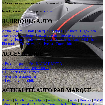
> Vous désirez annoncer sur Downshift.fr ?
Rendez-vous sur notre page
contact
!
RUBRIQUES AUTO
Actualité auto
|
Essais
|
Marques
|
Salons
|
Dossiers
|
High-Tech
|
Jeux vidéo
|
Ecologie
|
Guides d’achat
|
Sportives
|
Supercars
|
Tuning
|
Futurs modèles
|
Nouveautés
|
Marché Auto
|
Oldschool
|
Illustration
|
Promo voiture
|
Podcast Downshift
ACCÈS RAPIDE
> Essai longue durée : DAILY DRIVER
> Guide sur l’E85 (superéthanol)
> Guide des Youngtimers
> Avis des propriétaires
> Lexique automobile
ACTUALITÉ AUTO PAR MARQUE
Abarth
|
Alfa Romeo
|
Alpine
|
Aston Martin
|
Audi
|
Bentley
|
BMW
|
Bugatti
|
Chevrolet
|
Citroën
|
Cupra
|
Dodge
|
Ferrari
|
Fiat
|
Ford
|