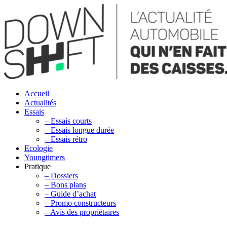
Accueil
Actualités
Essais
– Essais courts
– Essais longue durée
– Essais rétro
Ecologie
Youngtimers
Pratique
– Dossiers
– Bons plans
– Guide d’achat
– Promo constructeurs
– Avis des propriétaires