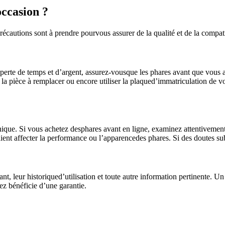
ccasion ?
écautions sont à prendre pourvous assurer de la qualité et de la compati
erte de temps et d’argent, assurez-vousque les phares avant que vous a
la pièce à remplacer ou encore utiliser la plaqued’immatriculation de vo
hnique. Si vous achetez desphares avant en ligne, examinez attentivement
t affecter la performance ou l’apparencedes phares. Si des doutes subsi
nt, leur historiqued’utilisation et toute autre information pertinente. U
z bénéficie d’une garantie.