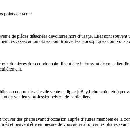
rs points de vente.
evente de pièces détachées devoitures hors d’usage. Elles sont souvent 
ement les casses automobiles pour trouver les blocsoptiques dont vous a
oix de pièces de seconde main. Ilpeut être intéressant de consulter d
iculièrement.
iles ou encore des sites de vente en ligne (eBay,Leboncoin, etc.) peuv
ant de vendeurs professionnels ou de particuliers.
z trouver des pharesavant d’occasion auprès d’autres membres de la co
més et peuvent être en mesure de vous aider àtrouver les phares avant s