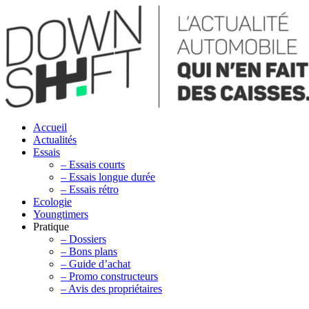
Accueil
Actualités
Essais
– Essais courts
– Essais longue durée
– Essais rétro
Ecologie
Youngtimers
Pratique
– Dossiers
– Bons plans
– Guide d’achat
– Promo constructeurs
– Avis des propriétaires