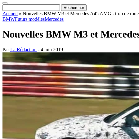
Accueil
»
Nouvelles BMW M3 et Mercedes A45 AMG : trop de roues
BMW
Futurs modèles
Mercedes
Nouvelles BMW M3 et Mercedes 
Par
La Rédaction
- 4 juin 2019