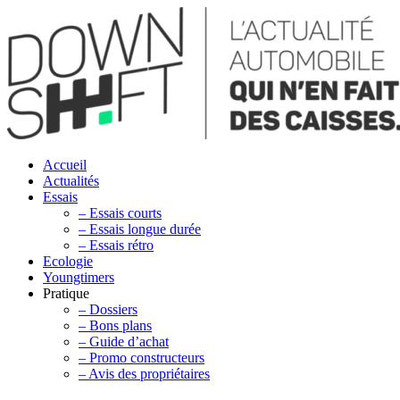
Accueil
Actualités
Essais
– Essais courts
– Essais longue durée
– Essais rétro
Ecologie
Youngtimers
Pratique
– Dossiers
– Bons plans
– Guide d’achat
– Promo constructeurs
– Avis des propriétaires