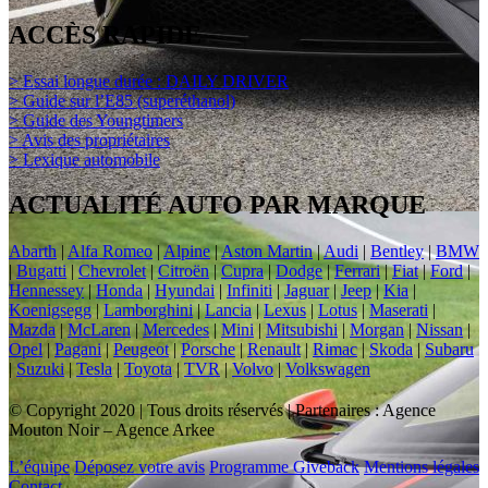
ACCÈS RAPIDE
> Essai longue durée : DAILY DRIVER
> Guide sur l’E85 (superéthanol)
> Guide des Youngtimers
> Avis des propriétaires
> Lexique automobile
ACTUALITÉ AUTO PAR MARQUE
Abarth
|
Alfa Romeo
|
Alpine
|
Aston Martin
|
Audi
|
Bentley
|
BMW
|
Bugatti
|
Chevrolet
|
Citroën
|
Cupra
|
Dodge
|
Ferrari
|
Fiat
|
Ford
|
Hennessey
|
Honda
|
Hyundai
|
Infiniti
|
Jaguar
|
Jeep
|
Kia
|
Koenigsegg
|
Lamborghini
|
Lancia
|
Lexus
|
Lotus
|
Maserati
|
Mazda
|
McLaren
|
Mercedes
|
Mini
|
Mitsubishi
|
Morgan
|
Nissan
|
Opel
|
Pagani
|
Peugeot
|
Porsche
|
Renault
|
Rimac
|
Skoda
|
Subaru
|
Suzuki
|
Tesla
|
Toyota
|
TVR
|
Volvo
|
Volkswagen
© Copyright 2020 | Tous droits réservés | Partenaires : Agence
Mouton Noir – Agence Arkee
L’équipe
Déposez votre avis
Programme Giveback
Mentions légales
Contact