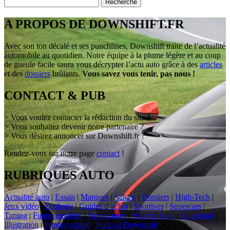
A PROPOS DE DOWNSHIFT.FR
Avec son ton décalé et ses punchlines, Downshift traite de l’actualité
automobile au quotidien. Notre équipe à la plume légère et au coup
de gueule facile saura vous décrypter l’actu auto grâce à des
articles
et des
dossiers
brûlants.
Vous savez vous tenir, pas nous !
CONTACT & PUB
> Vous voulez contacter la rédaction du site ?
> Vous souhaitez devenir notre partenaire ?
> Vous désirez annoncer sur Downshift.fr ?
Rendez-vous sur notre page
contact
!
RUBRIQUES AUTO
Actualité auto
|
Essais
|
Marques
|
Salons
|
Dossiers
|
High-Tech
|
Jeux vidéo
|
Ecologie
|
Guides d’achat
|
Sportives
|
Supercars
|
Tuning
|
Futurs modèles
|
Nouveautés
|
Marché Auto
|
Oldschool
|
Illustration
|
Promo voiture
|
Podcast Downshift