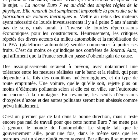
le sujet.
« La norme Euro 7 va au-delà des simples règles de la
physique. Elle rendrait tout simplement impossible la poursuite de la
fabrication de voitures thermiques »
. Mettre au rebus des moteurs
ayant nécessité de lourds investissements il y a à peine 5 ans n’aurait
pas de sens, mais aurait à l’inverse de lourdes répercussions
économiques pour les constructeurs. Heureusement, les critiques
répétés des divers acteurs du milieu automobile et la mobilisation de
la PFA (plateforme automobile) semble commencer à porter ses
fruits. C’est du moins ce qu’indique nos confrères de
Journal Auto
,
qui affirment que la France serait en passe d’obtenir gain de cause.
Des assouplissements seraient à prévoir, avec notamment une
tolérance entre les mesures réalisées sur le banc et la réalité, qui peut
dépendre à la fois des conditions météorologiques, et du type de
route empruntée. Une voiture, quelle qu’elle soit, rejette plus ou
moins d’éléments polluants selon si elle est en ville, sur l’autoroute
ou encore à la montagne. En revanche, les seuils d’émissions
d’oxydes d’azote et des autres polluants seront bien abaissés comme
prévu initialement.
C’est un premier pas de fait dans la bonne direction, mais il reste
encore pas mal de travail pour que cette norme Euro 7 ne mette pas
à genoux le monde de l’automobile. Le simple fait que le
gouvernement aille, pour une fois, dans le même sens que les
marques, est un signe plutôt encourageant. Par ailleurs il se murmure