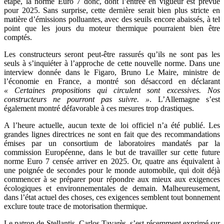
étape, la norme Euro 7 donc, dont l’entrée en vigueur est prévue
pour 2025. Sans surprise, cette dernière serait bien plus stricte en
matière d’émissions polluantes, avec des seuils encore abaissés, à tel
point que les jours du moteur thermique pourraient bien être
comptés.
Les constructeurs seront peut-être rassurés qu’ils ne sont pas les
seuls à s’inquiéter à l’approche de cette nouvelle norme. Dans une
interview donnée dans le Figaro, Bruno Le Maire, ministre de
l’économie en France, a montré son désaccord en déclarant
« Certaines propositions qui circulent sont excessives. Nos
constructeurs ne pourront pas suivre. »
. L’Allemagne s’est
également montré défavorable à ces mesures trop drastiques.
A l’heure actuelle, aucun texte de loi officiel n’a été publié. Les
grandes lignes directrices ne sont en fait que des recommandations
émises par un consortium de laboratoires mandatés par la
commission Européenne, dans le but de travailler sur cette future
norme Euro 7 censée arriver en 2025. Or, quatre ans équivalent à
une poignée de secondes pour le monde automobile, qui doit déjà
commencer à se préparer pour répondre aux mieux aux exigences
écologiques et environnementales de demain. Malheureusement,
dans l’état actuel des choses, ces exigences semblent tout bonnement
exclure toute trace de motorisation thermique.
Le patron de Stellantis, Carlos Tavarès, s’est récemment exprimé sur