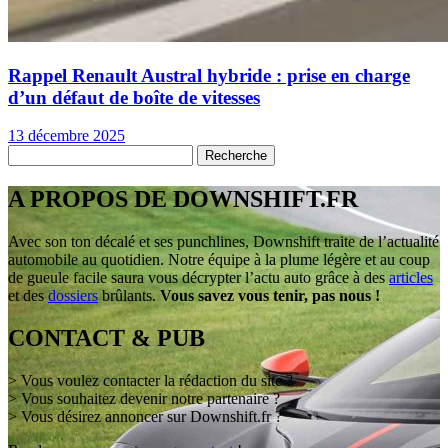
Rappel Renault Austral hybride : prise en charge
d’un défaut de boîte de vitesses
13 décembre 2025
A PROPOS DE DOWNSHIFT.FR
Avec son ton décalé et ses punchlines, Downshift traite de l’actualité
automobile au quotidien. Notre équipe à la plume légère et au coup
de gueule facile saura vous décrypter l’actu auto grâce à des
articles
et des
dossiers
brûlants.
Vous savez vous tenir, pas nous !
CONTACT & PUB
> Vous voulez contacter la rédaction du site ?
> Vous souhaitez devenir notre partenaire ?
> Vous désirez annoncer sur Downshift.fr ?