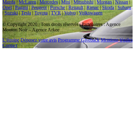
Mazda
|
McLaren
|
Mercedes
|
Mini
|
Mitsubishi
|
Morgan
|
Nissan
|
Opel
|
Pagani
|
Peugeot
|
Porsche
|
Renault
|
Rimac
|
Skoda
|
Subaru
|
Suzuki
|
Tesla
|
Toyota
|
TVR
|
Volvo
|
Volkswagen
© Copyright 2020 | Tous droits réservés | Partenaires : Agence
Mouton Noir – Agence Arkee
L’équipe
Déposez votre avis
Programme Giveback
Mentions légales
Contact