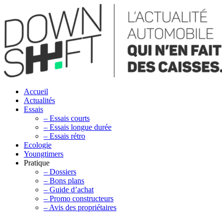
Accueil
Actualités
Essais
– Essais courts
– Essais longue durée
– Essais rétro
Ecologie
Youngtimers
Pratique
– Dossiers
– Bons plans
– Guide d’achat
– Promo constructeurs
– Avis des propriétaires