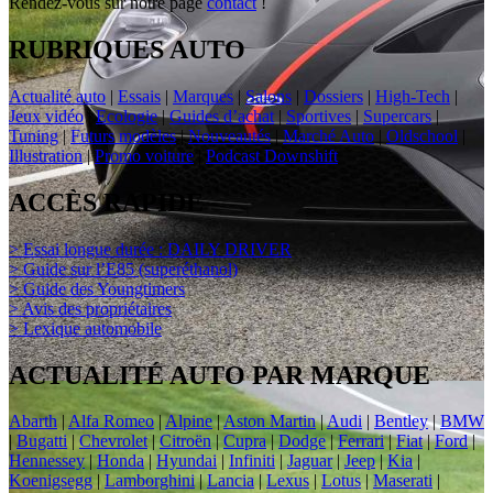
Rendez-vous sur notre page
contact
!
RUBRIQUES AUTO
Actualité auto
|
Essais
|
Marques
|
Salons
|
Dossiers
|
High-Tech
|
Jeux vidéo
|
Ecologie
|
Guides d’achat
|
Sportives
|
Supercars
|
Tuning
|
Futurs modèles
|
Nouveautés
|
Marché Auto
|
Oldschool
|
Illustration
|
Promo voiture
|
Podcast Downshift
ACCÈS RAPIDE
> Essai longue durée : DAILY DRIVER
> Guide sur l’E85 (superéthanol)
> Guide des Youngtimers
> Avis des propriétaires
> Lexique automobile
ACTUALITÉ AUTO PAR MARQUE
Abarth
|
Alfa Romeo
|
Alpine
|
Aston Martin
|
Audi
|
Bentley
|
BMW
|
Bugatti
|
Chevrolet
|
Citroën
|
Cupra
|
Dodge
|
Ferrari
|
Fiat
|
Ford
|
Hennessey
|
Honda
|
Hyundai
|
Infiniti
|
Jaguar
|
Jeep
|
Kia
|
Koenigsegg
|
Lamborghini
|
Lancia
|
Lexus
|
Lotus
|
Maserati
|