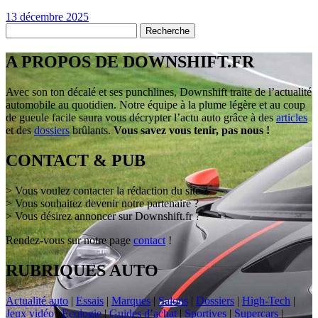
13 décembre 2025
A PROPOS DE DOWNSHIFT.FR
Avec son ton décalé et ses punchlines, Downshift traite de l’actualité
automobile au quotidien. Notre équipe à la plume légère et au coup
de gueule facile saura vous décrypter l’actu auto grâce à des
articles
et des
dossiers
brûlants.
Vous savez vous tenir, pas nous !
CONTACT & PUB
> Vous voulez contacter la rédaction du site ?
> Vous souhaitez devenir notre partenaire ?
> Vous désirez annoncer sur Downshift.fr ?
Rendez-vous sur notre page
contact
!
RUBRIQUES AUTO
Actualité auto
|
Essais
|
Marques
|
Salons
|
Dossiers
|
High-Tech
|
Jeux vidéo
|
Ecologie
|
Guides d’achat
|
Sportives
|
Supercars
|