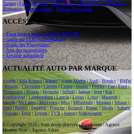
Tuning
|
Futurs modèles
|
Nouveautés
|
Marché Auto
|
Oldschool
|
Illustration
|
Promo voiture
|
Podcast Downshift
ACCÈS RAPIDE
> Essai longue durée : DAILY DRIVER
> Guide sur l’E85 (superéthanol)
> Guide des Youngtimers
> Avis des propriétaires
> Lexique automobile
ACTUALITÉ AUTO PAR MARQUE
Abarth
|
Alfa Romeo
|
Alpine
|
Aston Martin
|
Audi
|
Bentley
|
BMW
|
Bugatti
|
Chevrolet
|
Citroën
|
Cupra
|
Dodge
|
Ferrari
|
Fiat
|
Ford
|
Hennessey
|
Honda
|
Hyundai
|
Infiniti
|
Jaguar
|
Jeep
|
Kia
|
Koenigsegg
|
Lamborghini
|
Lancia
|
Lexus
|
Lotus
|
Maserati
|
Mazda
|
McLaren
|
Mercedes
|
Mini
|
Mitsubishi
|
Morgan
|
Nissan
|
Opel
|
Pagani
|
Peugeot
|
Porsche
|
Renault
|
Rimac
|
Skoda
|
Subaru
|
Suzuki
|
Tesla
|
Toyota
|
TVR
|
Volvo
|
Volkswagen
© Copyright 2020 | Tous droits réservés | Partenaires : Agence
Mouton Noir – Agence Arkee