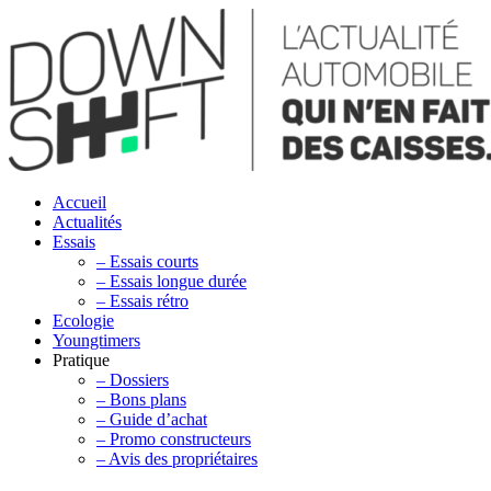
Accueil
Actualités
Essais
– Essais courts
– Essais longue durée
– Essais rétro
Ecologie
Youngtimers
Pratique
– Dossiers
– Bons plans
– Guide d’achat
– Promo constructeurs
– Avis des propriétaires