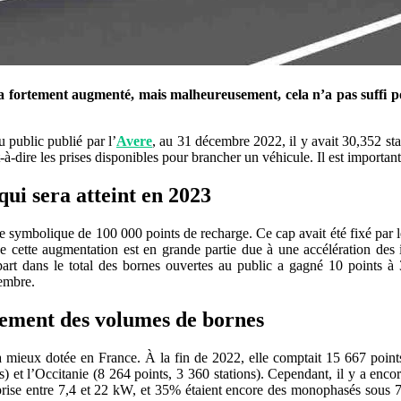
 fortement augmenté, mais malheureusement, cela n’a pas suffi pou
 public publié par l’
Avere
, au 31 décembre 2022, il y avait 30,352 st
t-à-dire les prises disponibles pour brancher un véhicule. Il est importa
qui sera atteint en 2023
re symbolique de 100 000 points de recharge. Ce cap avait été fixé par l
 que cette augmentation est en grande partie due à une accélération de
t dans le total des bornes ouvertes au public a gagné 10 points à 3
cembre.
sement des volumes de bornes
on la mieux dotée en France. À la fin de 2022, elle comptait 15 667 po
s) et l’Occitanie (8 264 points, 3 360 stations). Cependant, il y a en
omprise entre 7,4 et 22 kW, et 35% étaient encore des monophasés sou