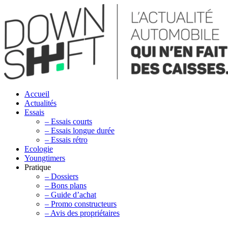
Accueil
Actualités
Essais
– Essais courts
– Essais longue durée
– Essais rétro
Ecologie
Youngtimers
Pratique
– Dossiers
– Bons plans
– Guide d’achat
– Promo constructeurs
– Avis des propriétaires