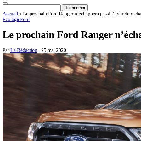
Accueil
»
Le prochain Ford Ranger n’échappera pas à l’hybride rech
Ecologie
Ford
Le prochain Ford Ranger n’écha
Par
La Rédaction
- 25 mai 2020