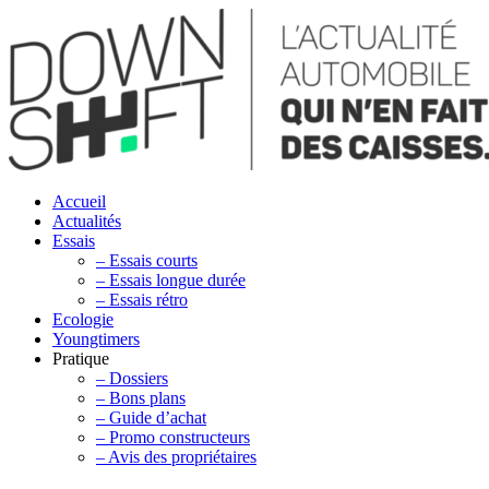
Accueil
Actualités
Essais
– Essais courts
– Essais longue durée
– Essais rétro
Ecologie
Youngtimers
Pratique
– Dossiers
– Bons plans
– Guide d’achat
– Promo constructeurs
– Avis des propriétaires