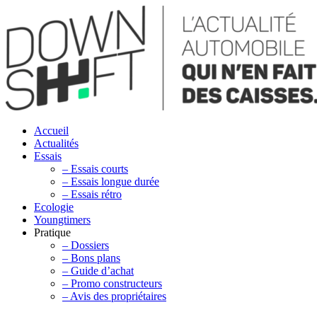
Accueil
Actualités
Essais
– Essais courts
– Essais longue durée
– Essais rétro
Ecologie
Youngtimers
Pratique
– Dossiers
– Bons plans
– Guide d’achat
– Promo constructeurs
– Avis des propriétaires