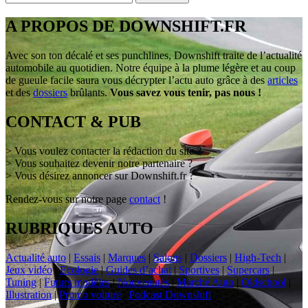
A PROPOS DE DOWNSHIFT.FR
Avec son ton décalé et ses punchlines, Downshift traite de l’actualité
automobile au quotidien. Notre équipe à la plume légère et au coup
de gueule facile saura vous décrypter l’actu auto grâce à des
articles
et des
dossiers
brûlants.
Vous savez vous tenir, pas nous !
CONTACT & PUB
> Vous voulez contacter la rédaction du site ?
> Vous souhaitez devenir notre partenaire ?
> Vous désirez annoncer sur Downshift.fr ?
Rendez-vous sur notre page
contact
!
RUBRIQUES AUTO
Actualité auto
|
Essais
|
Marques
|
Salons
|
Dossiers
|
High-Tech
|
Jeux vidéo
|
Ecologie
|
Guides d’achat
|
Sportives
|
Supercars
|
Tuning
|
Futurs modèles
|
Nouveautés
|
Marché Auto
|
Oldschool
|
Illustration
|
Promo voiture
|
Podcast Downshift