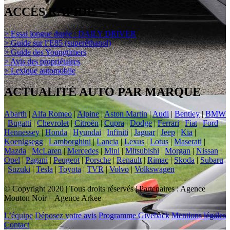
ACCÈS RAPIDE
> Essai longue durée : DAILY DRIVER
> Guide sur l’E85 (superéthanol)
> Guide des Youngtimers
> Avis des propriétaires
> Lexique automobile
ACTUALITÉ AUTO PAR MARQUE
Abarth
|
Alfa Romeo
|
Alpine
|
Aston Martin
|
Audi
|
Bentley
|
BMW
|
Bugatti
|
Chevrolet
|
Citroën
|
Cupra
|
Dodge
|
Ferrari
|
Fiat
|
Ford
|
Hennessey
|
Honda
|
Hyundai
|
Infiniti
|
Jaguar
|
Jeep
|
Kia
|
Koenigsegg
|
Lamborghini
|
Lancia
|
Lexus
|
Lotus
|
Maserati
|
Mazda
|
McLaren
|
Mercedes
|
Mini
|
Mitsubishi
|
Morgan
|
Nissan
|
Opel
|
Pagani
|
Peugeot
|
Porsche
|
Renault
|
Rimac
|
Skoda
|
Subaru
|
Suzuki
|
Tesla
|
Toyota
|
TVR
|
Volvo
|
Volkswagen
© Copyright 2020 | Tous droits réservés | Partenaires : Agence
Mouton Noir – Agence Arkee
L’équipe
Déposez votre avis
Programme Giveback
Mentions légales
Contact