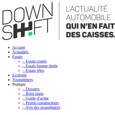
Accueil
Actualités
Essais
– Essais courts
– Essais longue durée
– Essais rétro
Ecologie
Youngtimers
Pratique
– Dossiers
– Bons plans
– Guide d’achat
– Promo constructeurs
– Avis des propriétaires