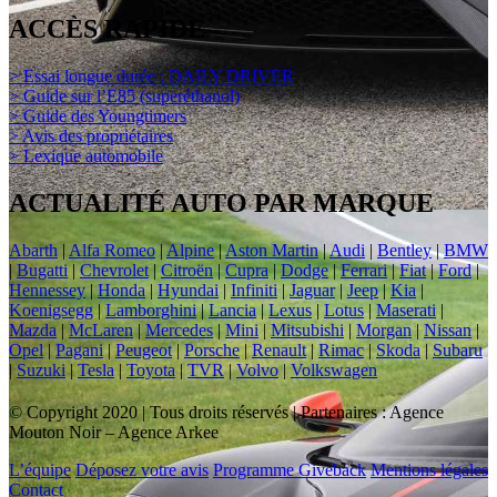
ACCÈS RAPIDE
> Essai longue durée : DAILY DRIVER
> Guide sur l’E85 (superéthanol)
> Guide des Youngtimers
> Avis des propriétaires
> Lexique automobile
ACTUALITÉ AUTO PAR MARQUE
Abarth
|
Alfa Romeo
|
Alpine
|
Aston Martin
|
Audi
|
Bentley
|
BMW
|
Bugatti
|
Chevrolet
|
Citroën
|
Cupra
|
Dodge
|
Ferrari
|
Fiat
|
Ford
|
Hennessey
|
Honda
|
Hyundai
|
Infiniti
|
Jaguar
|
Jeep
|
Kia
|
Koenigsegg
|
Lamborghini
|
Lancia
|
Lexus
|
Lotus
|
Maserati
|
Mazda
|
McLaren
|
Mercedes
|
Mini
|
Mitsubishi
|
Morgan
|
Nissan
|
Opel
|
Pagani
|
Peugeot
|
Porsche
|
Renault
|
Rimac
|
Skoda
|
Subaru
|
Suzuki
|
Tesla
|
Toyota
|
TVR
|
Volvo
|
Volkswagen
© Copyright 2020 | Tous droits réservés | Partenaires : Agence
Mouton Noir – Agence Arkee
L’équipe
Déposez votre avis
Programme Giveback
Mentions légales
Contact