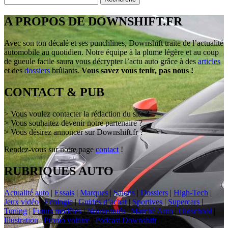
A PROPOS DE DOWNSHIFT.FR
Avec son ton décalé et ses punchlines, Downshift traite de l’actualité
automobile au quotidien. Notre équipe à la plume légère et au coup
de gueule facile saura vous décrypter l’actu auto grâce à des
articles
et des
dossiers
brûlants.
Vous savez vous tenir, pas nous !
CONTACT & PUB
> Vous voulez contacter la rédaction du site ?
> Vous souhaitez devenir notre partenaire ?
> Vous désirez annoncer sur Downshift.fr ?
Rendez-vous sur notre page
contact
!
RUBRIQUES AUTO
Actualité auto
|
Essais
|
Marques
|
Salons
|
Dossiers
|
High-Tech
|
Jeux vidéo
|
Ecologie
|
Guides d’achat
|
Sportives
|
Supercars
|
Tuning
|
Futurs modèles
|
Nouveautés
|
Marché Auto
|
Oldschool
|
Illustration
|
Promo voiture
|
Podcast Downshift