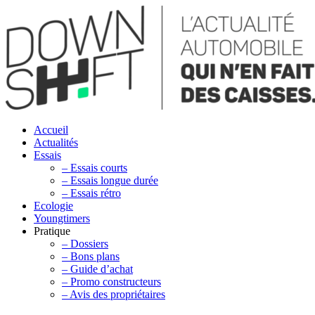
Accueil
Actualités
Essais
– Essais courts
– Essais longue durée
– Essais rétro
Ecologie
Youngtimers
Pratique
– Dossiers
– Bons plans
– Guide d’achat
– Promo constructeurs
– Avis des propriétaires