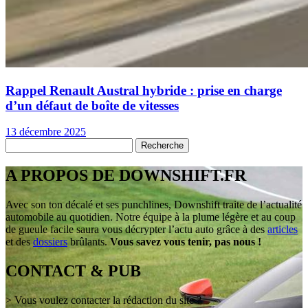
Rappel Renault Austral hybride : prise en charge
d’un défaut de boîte de vitesses
13 décembre 2025
A PROPOS DE DOWNSHIFT.FR
Avec son ton décalé et ses punchlines, Downshift traite de l’actualité
automobile au quotidien. Notre équipe à la plume légère et au coup
de gueule facile saura vous décrypter l’actu auto grâce à des
articles
et des
dossiers
brûlants.
Vous savez vous tenir, pas nous !
CONTACT & PUB
> Vous voulez contacter la rédaction du site ?