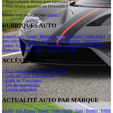
> Vous souhaitez devenir notre partenaire ?
> Vous désirez annoncer sur Downshift.fr ?
Rendez-vous sur notre page
contact
!
RUBRIQUES AUTO
Actualité auto
|
Essais
|
Marques
|
Salons
|
Dossiers
|
High-Tech
|
Jeux vidéo
|
Ecologie
|
Guides d’achat
|
Sportives
|
Supercars
|
Tuning
|
Futurs modèles
|
Nouveautés
|
Marché Auto
|
Oldschool
|
Illustration
|
Promo voiture
|
Podcast Downshift
ACCÈS RAPIDE
> Essai longue durée : DAILY DRIVER
> Guide sur l’E85 (superéthanol)
> Guide des Youngtimers
> Avis des propriétaires
> Lexique automobile
ACTUALITÉ AUTO PAR MARQUE
Abarth
|
Alfa Romeo
|
Alpine
|
Aston Martin
|
Audi
|
Bentley
|
BMW