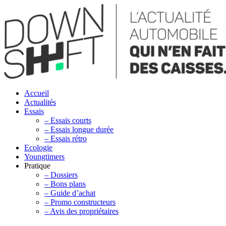
Accueil
Actualités
Essais
– Essais courts
– Essais longue durée
– Essais rétro
Ecologie
Youngtimers
Pratique
– Dossiers
– Bons plans
– Guide d’achat
– Promo constructeurs
– Avis des propriétaires