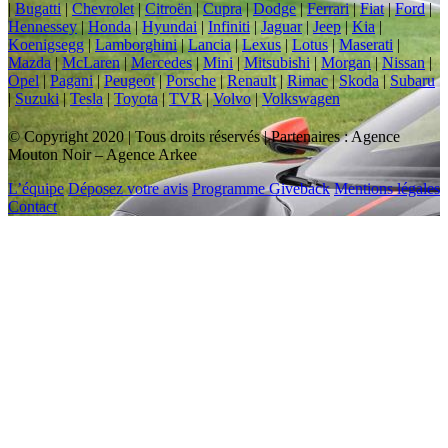
|
Bugatti
|
Chevrolet
|
Citroën
|
Cupra
|
Dodge
|
Ferrari
|
Fiat
|
Ford
|
Hennessey
|
Honda
|
Hyundai
|
Infiniti
|
Jaguar
|
Jeep
|
Kia
|
Koenigsegg
|
Lamborghini
|
Lancia
|
Lexus
|
Lotus
|
Maserati
|
Mazda
|
McLaren
|
Mercedes
|
Mini
|
Mitsubishi
|
Morgan
|
Nissan
|
Opel
|
Pagani
|
Peugeot
|
Porsche
|
Renault
|
Rimac
|
Skoda
|
Subaru
|
Suzuki
|
Tesla
|
Toyota
|
TVR
|
Volvo
|
Volkswagen
© Copyright 2020 | Tous droits réservés | Partenaires : Agence
Mouton Noir – Agence Arkee
L’équipe
Déposez votre avis
Programme Giveback
Mentions légales
Contact