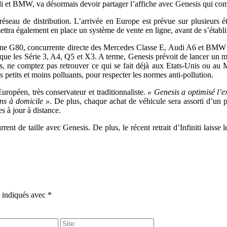
t BMW, va désormais devoir partager l’affiche avec Genesis qui compte 
éseau de distribution. L’arrivée en Europe est prévue sur plusieurs ét
ttra également en place un système de vente en ligne, avant de s’établ
line G80, concurrente directe des Mercedes Classe E, Audi A6 et BMW 
 que les Série 3, A4, Q5 et X3. A terme, Genesis prévoit de lancer un 
s, ne comptez pas retrouver ce qui se fait déjà aux Etats-Unis ou au 
 petits et moins polluants, pour respecter les normes anti-pollution.
ropéen, très conservateur et traditionnaliste.
« Genesis a optimisé l’e
ons à domicile »
. De plus, chaque achat de véhicule sera assorti d’un p
es à jour à distance.
t de taille avec Genesis. De plus, le récent retrait d’Infiniti laisse
t indiqués avec
*