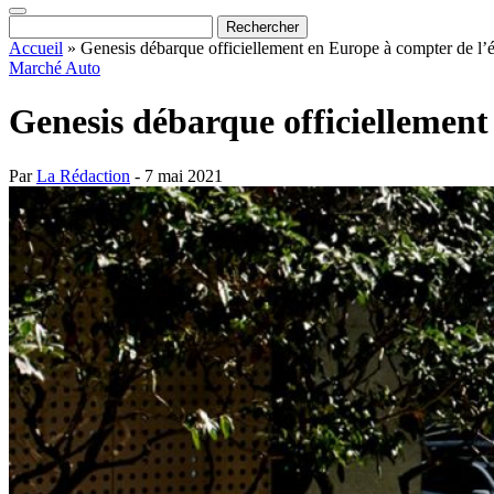
Accueil
»
Genesis débarque officiellement en Europe à compter de l’
Marché Auto
Genesis débarque officiellement
Par
La Rédaction
- 7 mai 2021