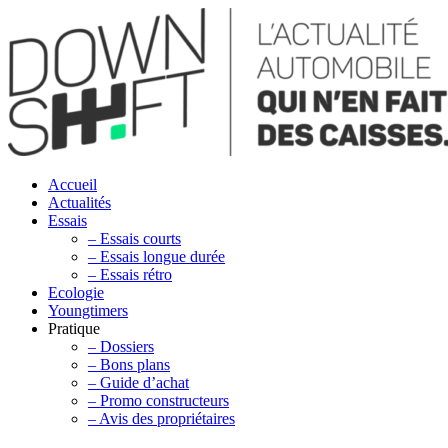
Accueil
Actualités
Essais
– Essais courts
– Essais longue durée
– Essais rétro
Ecologie
Youngtimers
Pratique
– Dossiers
– Bons plans
– Guide d’achat
– Promo constructeurs
– Avis des propriétaires