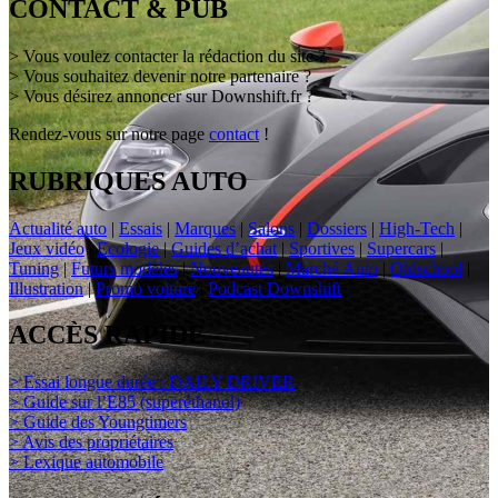
CONTACT & PUB
> Vous voulez contacter la rédaction du site ?
> Vous souhaitez devenir notre partenaire ?
> Vous désirez annoncer sur Downshift.fr ?
Rendez-vous sur notre page
contact
!
RUBRIQUES AUTO
Actualité auto
|
Essais
|
Marques
|
Salons
|
Dossiers
|
High-Tech
|
Jeux vidéo
|
Ecologie
|
Guides d’achat
|
Sportives
|
Supercars
|
Tuning
|
Futurs modèles
|
Nouveautés
|
Marché Auto
|
Oldschool
|
Illustration
|
Promo voiture
|
Podcast Downshift
ACCÈS RAPIDE
> Essai longue durée : DAILY DRIVER
> Guide sur l’E85 (superéthanol)
> Guide des Youngtimers
> Avis des propriétaires
> Lexique automobile