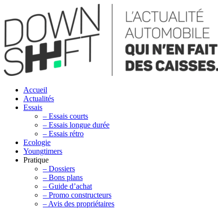
Accueil
Actualités
Essais
– Essais courts
– Essais longue durée
– Essais rétro
Ecologie
Youngtimers
Pratique
– Dossiers
– Bons plans
– Guide d’achat
– Promo constructeurs
– Avis des propriétaires