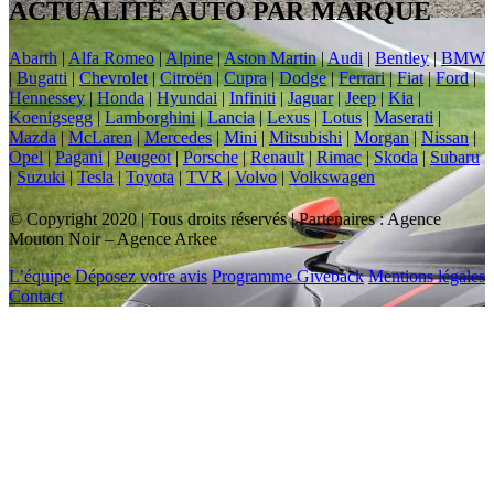
ACTUALITÉ AUTO PAR MARQUE
Abarth
|
Alfa Romeo
|
Alpine
|
Aston Martin
|
Audi
|
Bentley
|
BMW
|
Bugatti
|
Chevrolet
|
Citroën
|
Cupra
|
Dodge
|
Ferrari
|
Fiat
|
Ford
|
Hennessey
|
Honda
|
Hyundai
|
Infiniti
|
Jaguar
|
Jeep
|
Kia
|
Koenigsegg
|
Lamborghini
|
Lancia
|
Lexus
|
Lotus
|
Maserati
|
Mazda
|
McLaren
|
Mercedes
|
Mini
|
Mitsubishi
|
Morgan
|
Nissan
|
Opel
|
Pagani
|
Peugeot
|
Porsche
|
Renault
|
Rimac
|
Skoda
|
Subaru
|
Suzuki
|
Tesla
|
Toyota
|
TVR
|
Volvo
|
Volkswagen
© Copyright 2020 | Tous droits réservés | Partenaires : Agence
Mouton Noir – Agence Arkee
L’équipe
Déposez votre avis
Programme Giveback
Mentions légales
Contact