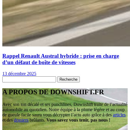
Rappel Renault Austral hybride : prise en charge
d’un défaut de boîte de vitesses
13 décembre 2025
A PROPOS DE DOWNSHIFT.FR
Avec son ton décalé et ses punchlines, Downshift traite de l’actualité
automobile au quotidien. Notre équipe à la plume légère et au coup
de gueule facile saura vous décrypter l’actu auto grâce à des
articles
et des
dossiers
brûlants.
Vous savez vous tenir, pas nous !