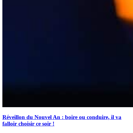
Réveillon du Nouvel An : boire ou conduire, il va
falloir choisir ce soir !