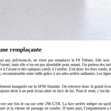
 une remplaçante
) qui, précisons-le, ne vient pas remplacer la F8 Tributo. Elle ser
errari, mais elle n’en est pas abordable pour autant. On parlera des tar
s à l’avant et des optiques carrés à l’arrière. Exit donc les feux ronds,
connaissable entre mille grâce à ses ailes arrière saillantes. Les lignes
léments inaugurés sur la SF90 Stradale. On retrouve donc le grand écran
ours droit à un petit écran situé en face de lui. Pour le reste, c’est du 
ncore une fois le cas sur cette 296 GTB. La face arrière intègre un sp
oiture et la vitesse de passage en courbe. D’autre part, l’empattement a