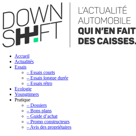
Accueil
Actualités
Essais
– Essais courts
– Essais longue durée
– Essais rétro
Ecologie
Youngtimers
Pratique
– Dossiers
– Bons plans
– Guide d’achat
– Promo constructeurs
– Avis des propriétaires