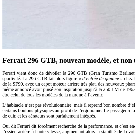
Ferrari 296 GTB, nouveau modèle, et non
Ferrari vient donc de dévoiler la 296 GTB (Gran Turismo Berlinetta
sportivité. La 296 GTB fait alors figure
« d’entrée de gamme »
chez F
de la SF90, avec un capot moteur arrière très plat, des nouveaux phare
même annoncé avoir puisé son inspiration jusqu’à la 250 LM de 1963, re
être celui de tous les modèles de la marque à l’avenir.
L’habitacle n’est pas révolutionnaire, mais il reprend bon nombre d’é
certains boutons physiques au profit de l’ergonomie. Le passager a touj
de cuir, et les aérateurs sont parfaitement intégrés.
Qui dit Ferrari dit forcément recherche de la performance, et c’est e
l’essieu arrière à haute vitesse, augmentant alors la stabilité de la v