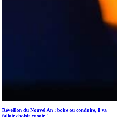
Réveillon du Nouvel An : boire ou conduire, il va
falloir choisir ce soir !