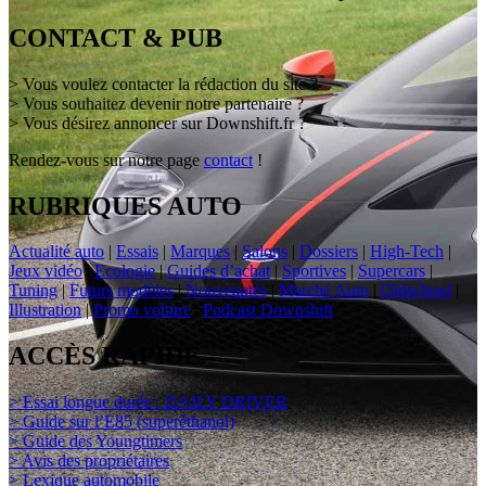
CONTACT & PUB
> Vous voulez contacter la rédaction du site ?
> Vous souhaitez devenir notre partenaire ?
> Vous désirez annoncer sur Downshift.fr ?
Rendez-vous sur notre page
contact
!
RUBRIQUES AUTO
Actualité auto
|
Essais
|
Marques
|
Salons
|
Dossiers
|
High-Tech
|
Jeux vidéo
|
Ecologie
|
Guides d’achat
|
Sportives
|
Supercars
|
Tuning
|
Futurs modèles
|
Nouveautés
|
Marché Auto
|
Oldschool
|
Illustration
|
Promo voiture
|
Podcast Downshift
ACCÈS RAPIDE
> Essai longue durée : DAILY DRIVER
> Guide sur l’E85 (superéthanol)
> Guide des Youngtimers
> Avis des propriétaires
> Lexique automobile