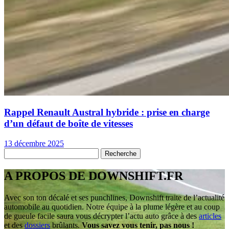
Rappel Renault Austral hybride : prise en charge
d’un défaut de boîte de vitesses
13 décembre 2025
A PROPOS DE DOWNSHIFT.FR
Avec son ton décalé et ses punchlines, Downshift traite de l’actualité
automobile au quotidien. Notre équipe à la plume légère et au coup
de gueule facile saura vous décrypter l’actu auto grâce à des
articles
et des
dossiers
brûlants.
Vous savez vous tenir, pas nous !