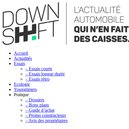
Accueil
Actualités
Essais
– Essais courts
– Essais longue durée
– Essais rétro
Ecologie
Youngtimers
Pratique
– Dossiers
– Bons plans
– Guide d’achat
– Promo constructeurs
– Avis des propriétaires