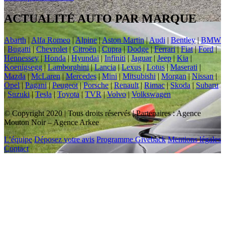
ACTUALITÉ AUTO PAR MARQUE
Abarth
|
Alfa Romeo
|
Alpine
|
Aston Martin
|
Audi
|
Bentley
|
BMW
|
Bugatti
|
Chevrolet
|
Citroën
|
Cupra
|
Dodge
|
Ferrari
|
Fiat
|
Ford
|
Hennessey
|
Honda
|
Hyundai
|
Infiniti
|
Jaguar
|
Jeep
|
Kia
|
Koenigsegg
|
Lamborghini
|
Lancia
|
Lexus
|
Lotus
|
Maserati
|
Mazda
|
McLaren
|
Mercedes
|
Mini
|
Mitsubishi
|
Morgan
|
Nissan
|
Opel
|
Pagani
|
Peugeot
|
Porsche
|
Renault
|
Rimac
|
Skoda
|
Subaru
|
Suzuki
|
Tesla
|
Toyota
|
TVR
|
Volvo
|
Volkswagen
© Copyright 2020 | Tous droits réservés | Partenaires : Agence
Mouton Noir – Agence Arkee
L’équipe
Déposez votre avis
Programme Giveback
Mentions légales
Contact