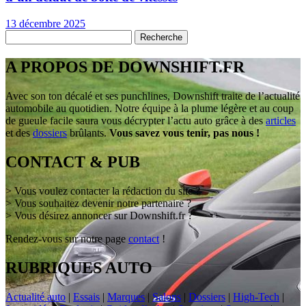
13 décembre 2025
A PROPOS DE DOWNSHIFT.FR
Avec son ton décalé et ses punchlines, Downshift traite de l’actualité
automobile au quotidien. Notre équipe à la plume légère et au coup
de gueule facile saura vous décrypter l’actu auto grâce à des
articles
et des
dossiers
brûlants.
Vous savez vous tenir, pas nous !
CONTACT & PUB
> Vous voulez contacter la rédaction du site ?
> Vous souhaitez devenir notre partenaire ?
> Vous désirez annoncer sur Downshift.fr ?
Rendez-vous sur notre page
contact
!
RUBRIQUES AUTO
Actualité auto
|
Essais
|
Marques
|
Salons
|
Dossiers
|
High-Tech
|