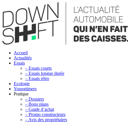
Accueil
Actualités
Essais
– Essais courts
– Essais longue durée
– Essais rétro
Ecologie
Youngtimers
Pratique
– Dossiers
– Bons plans
– Guide d’achat
– Promo constructeurs
– Avis des propriétaires