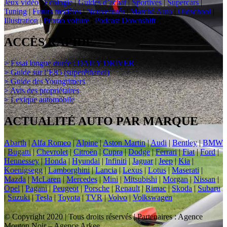
Jeux vidéo
|
Ecologie
|
Guides d’achat
|
Sportives
|
Supercars
|
Tuning
|
Futurs modèles
|
Nouveautés
|
Marché Auto
|
Oldschool
|
Illustration
|
Promo voiture
|
Podcast Downshift
ACCÈS RAPIDE
> Essai longue durée : DAILY DRIVER
> Guide sur l’E85 (superéthanol)
> Guide des Youngtimers
> Avis des propriétaires
> Lexique automobile
ACTUALITÉ AUTO PAR MARQUE
Abarth
|
Alfa Romeo
|
Alpine
|
Aston Martin
|
Audi
|
Bentley
|
BMW
|
Bugatti
|
Chevrolet
|
Citroën
|
Cupra
|
Dodge
|
Ferrari
|
Fiat
|
Ford
|
Hennessey
|
Honda
|
Hyundai
|
Infiniti
|
Jaguar
|
Jeep
|
Kia
|
Koenigsegg
|
Lamborghini
|
Lancia
|
Lexus
|
Lotus
|
Maserati
|
Mazda
|
McLaren
|
Mercedes
|
Mini
|
Mitsubishi
|
Morgan
|
Nissan
|
Opel
|
Pagani
|
Peugeot
|
Porsche
|
Renault
|
Rimac
|
Skoda
|
Subaru
|
Suzuki
|
Tesla
|
Toyota
|
TVR
|
Volvo
|
Volkswagen
© Copyright 2020 | Tous droits réservés | Partenaires : Agence
Mouton Noir – Agence Arkee