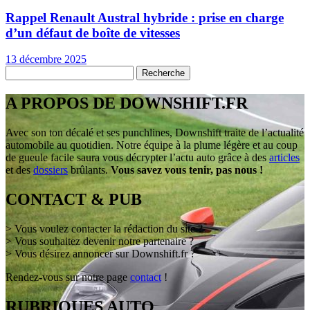
Rappel Renault Austral hybride : prise en charge
d’un défaut de boîte de vitesses
13 décembre 2025
A PROPOS DE DOWNSHIFT.FR
Avec son ton décalé et ses punchlines, Downshift traite de l’actualité
automobile au quotidien. Notre équipe à la plume légère et au coup
de gueule facile saura vous décrypter l’actu auto grâce à des
articles
et des
dossiers
brûlants.
Vous savez vous tenir, pas nous !
CONTACT & PUB
> Vous voulez contacter la rédaction du site ?
> Vous souhaitez devenir notre partenaire ?
> Vous désirez annoncer sur Downshift.fr ?
Rendez-vous sur notre page
contact
!
RUBRIQUES AUTO