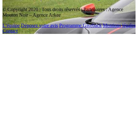
© Copyright 2020 | Tous droits réservés | Partenaires : Agence
Mouton Noir – Agence Arkee
L’équipe
Déposez votre avis
Programme Giveback
Mentions légales
Contact