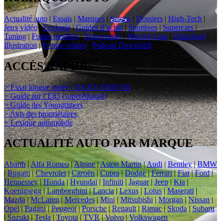
Actualité auto
|
Essais
|
Marques
|
Salons
|
Dossiers
|
High-Tech
|
Jeux vidéo
|
Ecologie
|
Guides d’achat
|
Sportives
|
Supercars
|
Tuning
|
Futurs modèles
|
Nouveautés
|
Marché Auto
|
Oldschool
|
Illustration
|
Promo voiture
|
Podcast Downshift
ACCÈS RAPIDE
> Essai longue durée : DAILY DRIVER
> Guide sur l’E85 (superéthanol)
> Guide des Youngtimers
> Avis des propriétaires
> Lexique automobile
ACTUALITÉ AUTO PAR MARQUE
Abarth
|
Alfa Romeo
|
Alpine
|
Aston Martin
|
Audi
|
Bentley
|
BMW
|
Bugatti
|
Chevrolet
|
Citroën
|
Cupra
|
Dodge
|
Ferrari
|
Fiat
|
Ford
|
Hennessey
|
Honda
|
Hyundai
|
Infiniti
|
Jaguar
|
Jeep
|
Kia
|
Koenigsegg
|
Lamborghini
|
Lancia
|
Lexus
|
Lotus
|
Maserati
|
Mazda
|
McLaren
|
Mercedes
|
Mini
|
Mitsubishi
|
Morgan
|
Nissan
|
Opel
|
Pagani
|
Peugeot
|
Porsche
|
Renault
|
Rimac
|
Skoda
|
Subaru
|
Suzuki
|
Tesla
|
Toyota
|
TVR
|
Volvo
|
Volkswagen