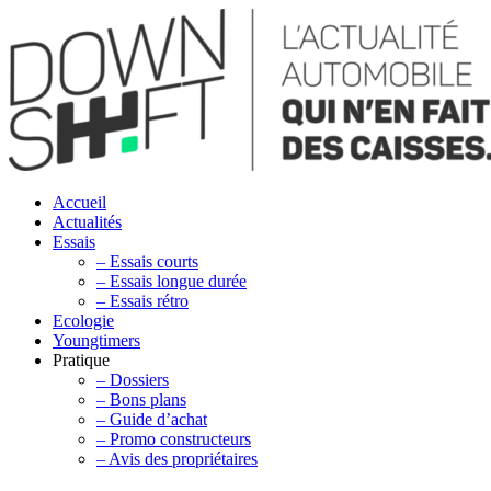
Accueil
Actualités
Essais
– Essais courts
– Essais longue durée
– Essais rétro
Ecologie
Youngtimers
Pratique
– Dossiers
– Bons plans
– Guide d’achat
– Promo constructeurs
– Avis des propriétaires