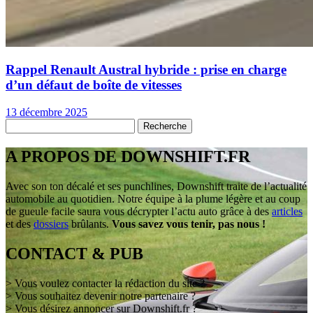
Rappel Renault Austral hybride : prise en charge
d’un défaut de boîte de vitesses
13 décembre 2025
A PROPOS DE DOWNSHIFT.FR
Avec son ton décalé et ses punchlines, Downshift traite de l’actualité
automobile au quotidien. Notre équipe à la plume légère et au coup
de gueule facile saura vous décrypter l’actu auto grâce à des
articles
et des
dossiers
brûlants.
Vous savez vous tenir, pas nous !
CONTACT & PUB
> Vous voulez contacter la rédaction du site ?
> Vous souhaitez devenir notre partenaire ?
> Vous désirez annoncer sur Downshift.fr ?