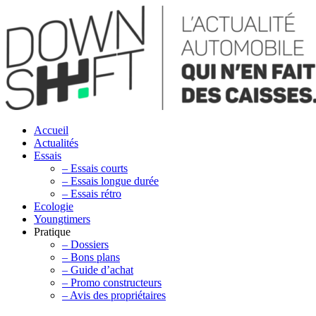
Accueil
Actualités
Essais
– Essais courts
– Essais longue durée
– Essais rétro
Ecologie
Youngtimers
Pratique
– Dossiers
– Bons plans
– Guide d’achat
– Promo constructeurs
– Avis des propriétaires