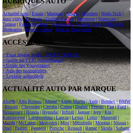
RUBRIQUES AUTO
Actualité auto
|
Essais
|
Marques
|
Salons
|
Dossiers
|
High-Tech
|
Jeux vidéo
|
Ecologie
|
Guides d’achat
|
Sportives
|
Supercars
|
Tuning
|
Futurs modèles
|
Nouveautés
|
Marché Auto
|
Oldschool
|
Illustration
|
Promo voiture
|
Podcast Downshift
ACCÈS RAPIDE
> Essai longue durée : DAILY DRIVER
> Guide sur l’E85 (superéthanol)
> Guide des Youngtimers
> Avis des propriétaires
> Lexique automobile
ACTUALITÉ AUTO PAR MARQUE
Abarth
|
Alfa Romeo
|
Alpine
|
Aston Martin
|
Audi
|
Bentley
|
BMW
|
Bugatti
|
Chevrolet
|
Citroën
|
Cupra
|
Dodge
|
Ferrari
|
Fiat
|
Ford
|
Hennessey
|
Honda
|
Hyundai
|
Infiniti
|
Jaguar
|
Jeep
|
Kia
|
Koenigsegg
|
Lamborghini
|
Lancia
|
Lexus
|
Lotus
|
Maserati
|
Mazda
|
McLaren
|
Mercedes
|
Mini
|
Mitsubishi
|
Morgan
|
Nissan
|
Opel
|
Pagani
|
Peugeot
|
Porsche
|
Renault
|
Rimac
|
Skoda
|
Subaru