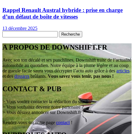
Rappel Renault Austral hybride : prise en charge
d’un défaut de boîte de vitesses
13 décembre 2025
A PROPOS DE DOWNSHIFT.FR
Avec son ton décalé et ses punchlines, Downshift traite de l’actualité
automobile au quotidien. Notre équipe à la plume légère et au coup
de gueule facile saura vous décrypter l’actu auto grâce à des
articles
et des
dossiers
brûlants.
Vous savez vous tenir, pas nous !
CONTACT & PUB
> Vous voulez contacter la rédaction du site ?
> Vous souhaitez devenir notre partenaire ?
> Vous désirez annoncer sur Downshift.fr ?
Rendez-vous sur notre page
contact
!