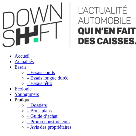
Accueil
Actualités
Essais
– Essais courts
– Essais longue durée
– Essais rétro
Ecologie
Youngtimers
Pratique
– Dossiers
– Bons plans
– Guide d’achat
– Promo constructeurs
– Avis des propriétaires