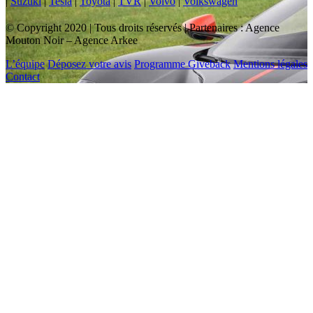
|
Suzuki
|
Tesla
|
Toyota
|
TVR
|
Volvo
|
Volkswagen
© Copyright 2020 | Tous droits réservés | Partenaires : Agence
Mouton Noir – Agence Arkee
L’équipe
Déposez votre avis
Programme Giveback
Mentions légales
Contact