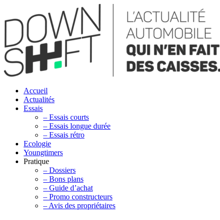
Accueil
Actualités
Essais
– Essais courts
– Essais longue durée
– Essais rétro
Ecologie
Youngtimers
Pratique
– Dossiers
– Bons plans
– Guide d’achat
– Promo constructeurs
– Avis des propriétaires