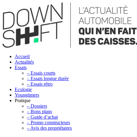
Accueil
Actualités
Essais
– Essais courts
– Essais longue durée
– Essais rétro
Ecologie
Youngtimers
Pratique
– Dossiers
– Bons plans
– Guide d’achat
– Promo constructeurs
– Avis des propriétaires