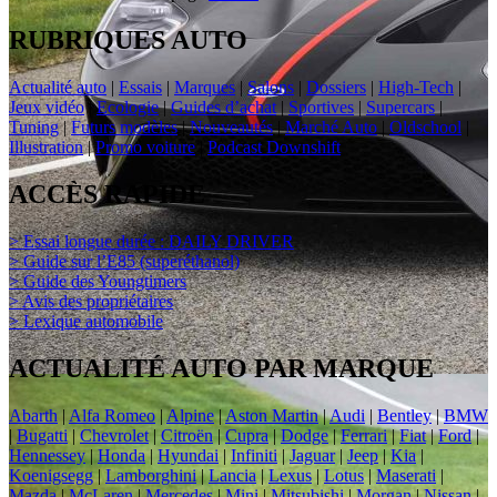
RUBRIQUES AUTO
Actualité auto
|
Essais
|
Marques
|
Salons
|
Dossiers
|
High-Tech
|
Jeux vidéo
|
Ecologie
|
Guides d’achat
|
Sportives
|
Supercars
|
Tuning
|
Futurs modèles
|
Nouveautés
|
Marché Auto
|
Oldschool
|
Illustration
|
Promo voiture
|
Podcast Downshift
ACCÈS RAPIDE
> Essai longue durée : DAILY DRIVER
> Guide sur l’E85 (superéthanol)
> Guide des Youngtimers
> Avis des propriétaires
> Lexique automobile
ACTUALITÉ AUTO PAR MARQUE
Abarth
|
Alfa Romeo
|
Alpine
|
Aston Martin
|
Audi
|
Bentley
|
BMW
|
Bugatti
|
Chevrolet
|
Citroën
|
Cupra
|
Dodge
|
Ferrari
|
Fiat
|
Ford
|
Hennessey
|
Honda
|
Hyundai
|
Infiniti
|
Jaguar
|
Jeep
|
Kia
|
Koenigsegg
|
Lamborghini
|
Lancia
|
Lexus
|
Lotus
|
Maserati
|
Mazda
|
McLaren
|
Mercedes
|
Mini
|
Mitsubishi
|
Morgan
|
Nissan
|