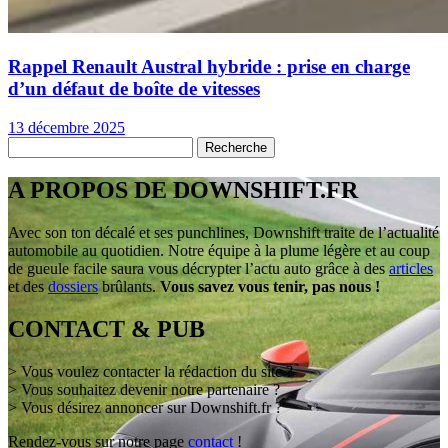
Rappel Renault Austral hybride : prise en charge
d’un défaut de boîte de vitesses
13 décembre 2025
A PROPOS DE DOWNSHIFT.FR
Avec son ton décalé et ses punchlines, Downshift traite de l’actualité
automobile au quotidien. Notre équipe à la plume légère et au coup
de gueule facile saura vous décrypter l’actu auto grâce à des
articles
et des
dossiers
brûlants.
Vous savez vous tenir, pas nous !
CONTACT & PUB
> Vous voulez contacter la rédaction du site ?
> Vous souhaitez devenir notre partenaire ?
> Vous désirez annoncer sur Downshift.fr ?
Rendez-vous sur notre page
contact
!