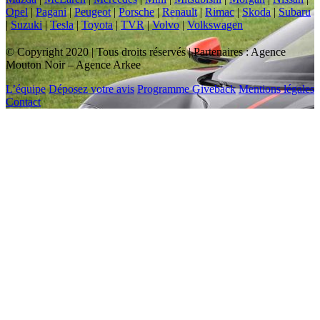
Opel
|
Pagani
|
Peugeot
|
Porsche
|
Renault
|
Rimac
|
Skoda
|
Subaru
|
Suzuki
|
Tesla
|
Toyota
|
TVR
|
Volvo
|
Volkswagen
© Copyright 2020 | Tous droits réservés | Partenaires : Agence
Mouton Noir – Agence Arkee
L’équipe
Déposez votre avis
Programme Giveback
Mentions légales
Contact