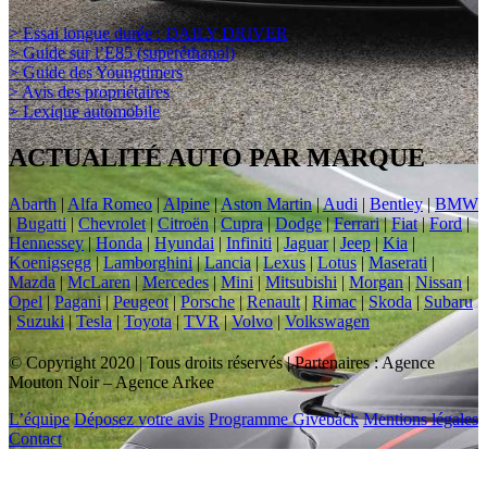
> Essai longue durée : DAILY DRIVER
> Guide sur l’E85 (superéthanol)
> Guide des Youngtimers
> Avis des propriétaires
> Lexique automobile
ACTUALITÉ AUTO PAR MARQUE
Abarth
|
Alfa Romeo
|
Alpine
|
Aston Martin
|
Audi
|
Bentley
|
BMW
|
Bugatti
|
Chevrolet
|
Citroën
|
Cupra
|
Dodge
|
Ferrari
|
Fiat
|
Ford
|
Hennessey
|
Honda
|
Hyundai
|
Infiniti
|
Jaguar
|
Jeep
|
Kia
|
Koenigsegg
|
Lamborghini
|
Lancia
|
Lexus
|
Lotus
|
Maserati
|
Mazda
|
McLaren
|
Mercedes
|
Mini
|
Mitsubishi
|
Morgan
|
Nissan
|
Opel
|
Pagani
|
Peugeot
|
Porsche
|
Renault
|
Rimac
|
Skoda
|
Subaru
|
Suzuki
|
Tesla
|
Toyota
|
TVR
|
Volvo
|
Volkswagen
© Copyright 2020 | Tous droits réservés | Partenaires : Agence
Mouton Noir – Agence Arkee
L’équipe
Déposez votre avis
Programme Giveback
Mentions légales
Contact