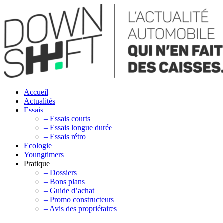
Accueil
Actualités
Essais
– Essais courts
– Essais longue durée
– Essais rétro
Ecologie
Youngtimers
Pratique
– Dossiers
– Bons plans
– Guide d’achat
– Promo constructeurs
– Avis des propriétaires