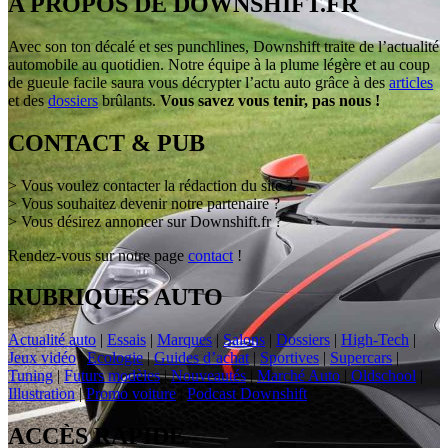
A PROPOS DE DOWNSHIFT.FR
Avec son ton décalé et ses punchlines, Downshift traite de l’actualité
automobile au quotidien. Notre équipe à la plume légère et au coup
de gueule facile saura vous décrypter l’actu auto grâce à des
articles
et des
dossiers
brûlants.
Vous savez vous tenir, pas nous !
CONTACT & PUB
> Vous voulez contacter la rédaction du site ?
> Vous souhaitez devenir notre partenaire ?
> Vous désirez annoncer sur Downshift.fr ?
Rendez-vous sur notre page
contact
!
RUBRIQUES AUTO
Actualité auto
|
Essais
|
Marques
|
Salons
|
Dossiers
|
High-Tech
|
Jeux vidéo
|
Ecologie
|
Guides d’achat
|
Sportives
|
Supercars
|
Tuning
|
Futurs modèles
|
Nouveautés
|
Marché Auto
|
Oldschool
|
Illustration
|
Promo voiture
|
Podcast Downshift
ACCÈS RAPIDE