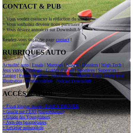
CONTACT & PUB
> Vous voulez contacter la rédaction du site ?
> Vous souhaitez devenir notre partenaire ?
> Vous désirez annoncer sur Downshift.fr ?
Rendez-vous sur notre page
contact
!
RUBRIQUES AUTO
Actualité auto
|
Essais
|
Marques
|
Salons
|
Dossiers
|
High-Tech
|
Jeux vidéo
|
Ecologie
|
Guides d’achat
|
Sportives
|
Supercars
|
Tuning
|
Futurs modèles
|
Nouveautés
|
Marché Auto
|
Oldschool
|
Illustration
|
Promo voiture
|
Podcast Downshift
ACCÈS RAPIDE
> Essai longue durée : DAILY DRIVER
> Guide sur l’E85 (superéthanol)
> Guide des Youngtimers
> Avis des propriétaires
> Lexique automobile