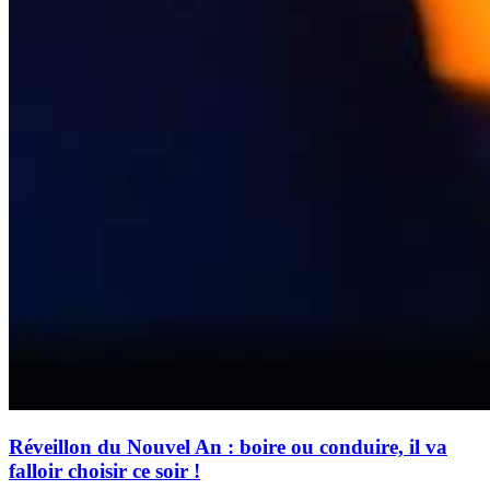
Réveillon du Nouvel An : boire ou conduire, il va
falloir choisir ce soir !