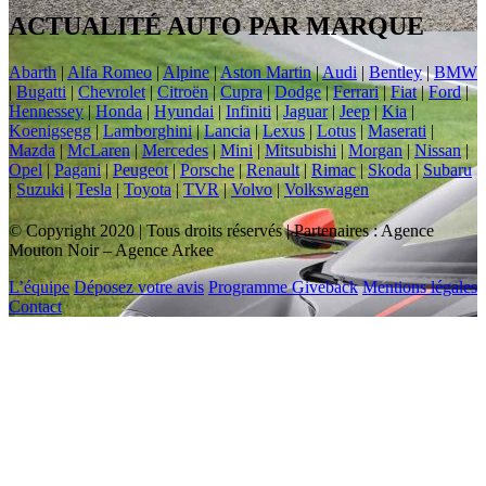
ACTUALITÉ AUTO PAR MARQUE
Abarth
|
Alfa Romeo
|
Alpine
|
Aston Martin
|
Audi
|
Bentley
|
BMW
|
Bugatti
|
Chevrolet
|
Citroën
|
Cupra
|
Dodge
|
Ferrari
|
Fiat
|
Ford
|
Hennessey
|
Honda
|
Hyundai
|
Infiniti
|
Jaguar
|
Jeep
|
Kia
|
Koenigsegg
|
Lamborghini
|
Lancia
|
Lexus
|
Lotus
|
Maserati
|
Mazda
|
McLaren
|
Mercedes
|
Mini
|
Mitsubishi
|
Morgan
|
Nissan
|
Opel
|
Pagani
|
Peugeot
|
Porsche
|
Renault
|
Rimac
|
Skoda
|
Subaru
|
Suzuki
|
Tesla
|
Toyota
|
TVR
|
Volvo
|
Volkswagen
© Copyright 2020 | Tous droits réservés | Partenaires : Agence
Mouton Noir – Agence Arkee
L’équipe
Déposez votre avis
Programme Giveback
Mentions légales
Contact