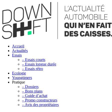
Accueil
Actualités
Essais
– Essais courts
– Essais longue durée
– Essais rétro
Ecologie
Youngtimers
Pratique
– Dossiers
– Bons plans
– Guide d’achat
– Promo constructeurs
– Avis des propriétaires