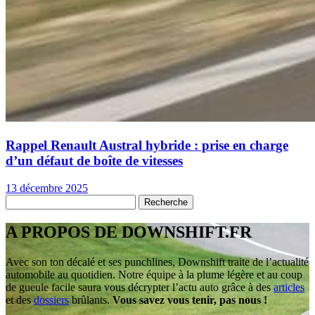
Rappel Renault Austral hybride : prise en charge
d’un défaut de boîte de vitesses
13 décembre 2025
A PROPOS DE DOWNSHIFT.FR
Avec son ton décalé et ses punchlines, Downshift traite de l’actualité
automobile au quotidien. Notre équipe à la plume légère et au coup
de gueule facile saura vous décrypter l’actu auto grâce à des
articles
et des
dossiers
brûlants.
Vous savez vous tenir, pas nous !