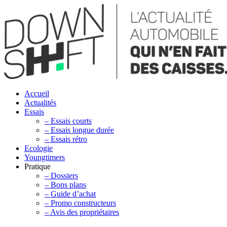
Accueil
Actualités
Essais
– Essais courts
– Essais longue durée
– Essais rétro
Ecologie
Youngtimers
Pratique
– Dossiers
– Bons plans
– Guide d’achat
– Promo constructeurs
– Avis des propriétaires