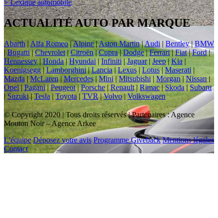
> Lexique automobile
ACTUALITÉ AUTO PAR MARQUE
Abarth
|
Alfa Romeo
|
Alpine
|
Aston Martin
|
Audi
|
Bentley
|
BMW
|
Bugatti
|
Chevrolet
|
Citroën
|
Cupra
|
Dodge
|
Ferrari
|
Fiat
|
Ford
|
Hennessey
|
Honda
|
Hyundai
|
Infiniti
|
Jaguar
|
Jeep
|
Kia
|
Koenigsegg
|
Lamborghini
|
Lancia
|
Lexus
|
Lotus
|
Maserati
|
Mazda
|
McLaren
|
Mercedes
|
Mini
|
Mitsubishi
|
Morgan
|
Nissan
|
Opel
|
Pagani
|
Peugeot
|
Porsche
|
Renault
|
Rimac
|
Skoda
|
Subaru
|
Suzuki
|
Tesla
|
Toyota
|
TVR
|
Volvo
|
Volkswagen
© Copyright 2020 | Tous droits réservés | Partenaires : Agence
Mouton Noir – Agence Arkee
L’équipe
Déposez votre avis
Programme Giveback
Mentions légales
Contact