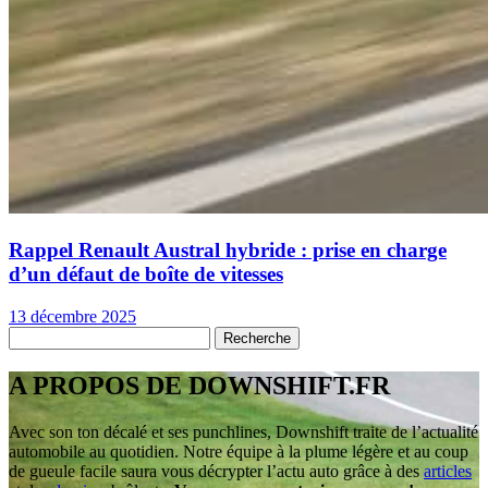
Rappel Renault Austral hybride : prise en charge
d’un défaut de boîte de vitesses
13 décembre 2025
A PROPOS DE DOWNSHIFT.FR
Avec son ton décalé et ses punchlines, Downshift traite de l’actualité
automobile au quotidien. Notre équipe à la plume légère et au coup
de gueule facile saura vous décrypter l’actu auto grâce à des
articles