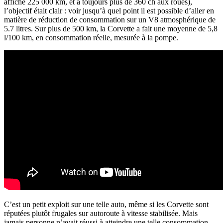
affiche 225 000 km, et a toujours plus de 360 ch aux roues),
l’objectif était clair : voir jusqu’à quel point il est possible d’aller en
matière de réduction de consommation sur un V8 atmosphérique de
5.7 litres. Sur plus de 500 km, la Corvette a fait une moyenne de 5,8
l/100 km, en consommation réelle, mesurée à la pompe.
C’est un petit exploit sur une telle auto, même si les Corvette sont
réputées plutôt frugales sur autoroute à vitesse stabilisée. Mais
jamais personne n’avait réussi à atteindre une telle consommation.