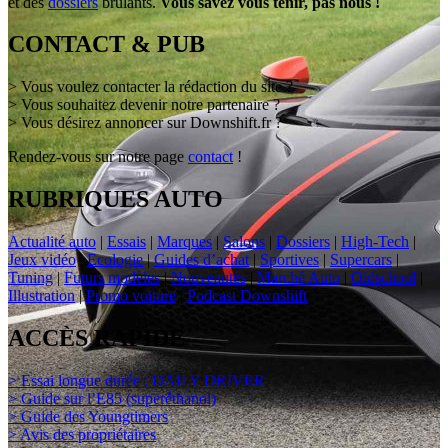
et des
dossiers
brûlants.
Vous savez vous tenir, pas nous !
CONTACT & PUB
> Vous voulez contacter la rédaction du site ?
> Vous souhaitez devenir notre partenaire ?
> Vous désirez annoncer sur Downshift.fr ?
Rendez-vous sur notre page
contact
!
RUBRIQUES AUTO
Actualité auto
|
Essais
|
Marques
|
Salons
|
Dossiers
|
High-Tech
|
Jeux vidéo
|
Ecologie
|
Guides d’achat
|
Sportives
|
Supercars
|
Tuning
|
Futurs modèles
|
Nouveautés
|
Marché Auto
|
Oldschool
|
Illustration
|
Promo voiture
|
Podcast Downshift
ACCÈS RAPIDE
> Essai longue durée : DAILY DRIVER
> Guide sur l’E85 (superéthanol)
> Guide des Youngtimers
> Avis des propriétaires