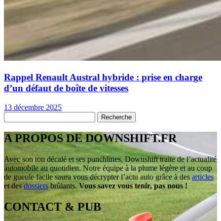
Rappel Renault Austral hybride : prise en charge
d’un défaut de boîte de vitesses
13 décembre 2025
A PROPOS DE DOWNSHIFT.FR
Avec son ton décalé et ses punchlines, Downshift traite de l’actualité
automobile au quotidien. Notre équipe à la plume légère et au coup
de gueule facile saura vous décrypter l’actu auto grâce à des
articles
et des
dossiers
brûlants.
Vous savez vous tenir, pas nous !
CONTACT & PUB