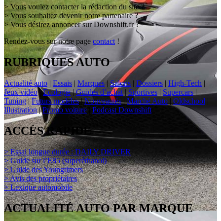
> Vous voulez contacter la rédaction du site ?
> Vous souhaitez devenir notre partenaire ?
> Vous désirez annoncer sur Downshift.fr ?
Rendez-vous sur notre page
contact
!
RUBRIQUES AUTO
Actualité auto
|
Essais
|
Marques
|
Salons
|
Dossiers
|
High-Tech
|
Jeux vidéo
|
Ecologie
|
Guides d’achat
|
Sportives
|
Supercars
|
Tuning
|
Futurs modèles
|
Nouveautés
|
Marché Auto
|
Oldschool
|
Illustration
|
Promo voiture
|
Podcast Downshift
ACCÈS RAPIDE
> Essai longue durée : DAILY DRIVER
> Guide sur l’E85 (superéthanol)
> Guide des Youngtimers
> Avis des propriétaires
> Lexique automobile
ACTUALITÉ AUTO PAR MARQUE