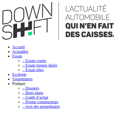
Accueil
Actualités
Essais
– Essais courts
– Essais longue durée
– Essais rétro
Ecologie
Youngtimers
Pratique
– Dossiers
– Bons plans
– Guide d’achat
– Promo constructeurs
– Avis des propriétaires