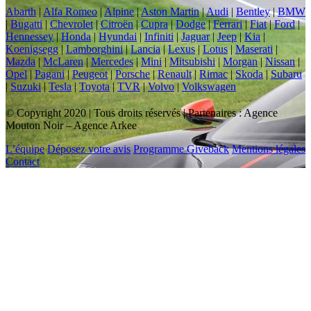
Abarth
|
Alfa Romeo
|
Alpine
|
Aston Martin
|
Audi
|
Bentley
|
BMW
|
Bugatti
|
Chevrolet
|
Citroën
|
Cupra
|
Dodge
|
Ferrari
|
Fiat
|
Ford
|
Hennessey
|
Honda
|
Hyundai
|
Infiniti
|
Jaguar
|
Jeep
|
Kia
|
Koenigsegg
|
Lamborghini
|
Lancia
|
Lexus
|
Lotus
|
Maserati
|
Mazda
|
McLaren
|
Mercedes
|
Mini
|
Mitsubishi
|
Morgan
|
Nissan
|
Opel
|
Pagani
|
Peugeot
|
Porsche
|
Renault
|
Rimac
|
Skoda
|
Subaru
|
Suzuki
|
Tesla
|
Toyota
|
TVR
|
Volvo
|
Volkswagen
© Copyright 2020 | Tous droits réservés | Partenaires : Agence
Mouton Noir – Agence Arkee
L’équipe
Déposez votre avis
Programme Giveback
Mentions légales
Contact