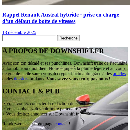
Rappel Renault Austral hybride : prise en charge
d’un défaut de boîte de vitesses
13 décembre 2025
A PROPOS DE DOWNSHIFT.FR
Avec son ton décalé et ses punchlines, Downshift traite de l’actualité
automobile au quotidien. Notre équipe à la plume légère et au coup
de gueule facile saura vous décrypter l’actu auto grâce à des
articles
et des
dossiers
brûlants.
Vous savez vous tenir, pas nous !
CONTACT & PUB
> Vous voulez contacter la rédaction du site ?
> Vous souhaitez devenir notre partenaire ?
> Vous désirez annoncer sur Downshift.fr ?
Rendez-vous sur notre page
contact
!