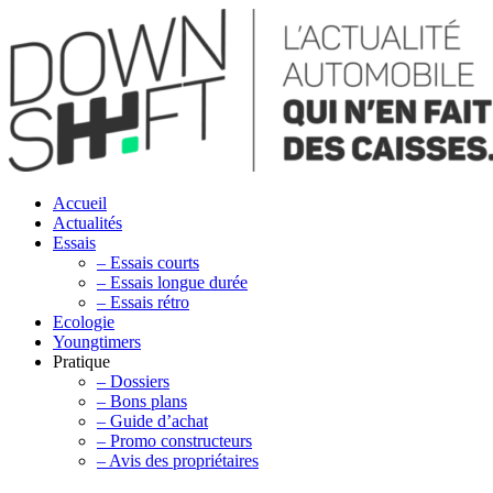
Accueil
Actualités
Essais
– Essais courts
– Essais longue durée
– Essais rétro
Ecologie
Youngtimers
Pratique
– Dossiers
– Bons plans
– Guide d’achat
– Promo constructeurs
– Avis des propriétaires