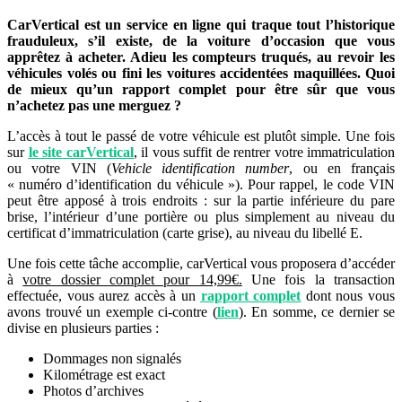
CarVertical est un service en ligne qui traque tout l’historique
frauduleux, s’il existe, de la voiture d’occasion que vous
apprêtez à acheter. Adieu les compteurs truqués, au revoir les
véhicules volés ou fini les voitures accidentées maquillées. Quoi
de mieux qu’un rapport complet pour être sûr que vous
n’achetez pas une merguez ?
L’accès à tout le passé de votre véhicule est plutôt simple. Une fois
sur
le site carVertical
, il vous suffit de rentrer votre immatriculation
ou votre VIN (
Vehicle identification number
, ou en français
« numéro d’identification du véhicule »). Pour rappel, le code VIN
peut être apposé à trois endroits : sur la partie inférieure du pare
brise, l’intérieur d’une portière ou plus simplement au niveau du
certificat d’immatriculation (carte grise), au niveau du libellé E.
Une fois cette tâche accomplie, carVertical vous proposera d’accéder
à
votre dossier complet pour 14,99€.
Une fois la transaction
effectuée, vous aurez accès à un
rapport complet
dont nous vous
avons trouvé un exemple ci-contre (
lien
). En somme, ce dernier se
divise en plusieurs parties :
Dommages non signalés
Kilométrage est exact
Photos d’archives