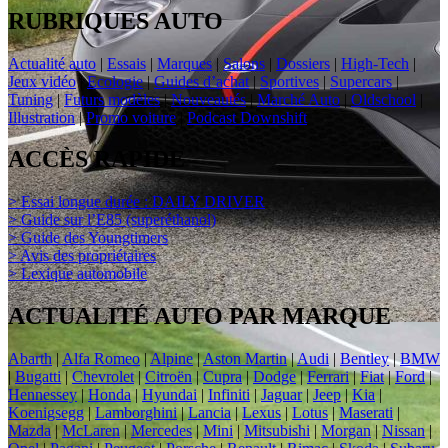
RUBRIQUES AUTO
Actualité auto
|
Essais
|
Marques
|
Salons
|
Dossiers
|
High-Tech
|
Jeux vidéo
|
Ecologie
|
Guides d’achat
|
Sportives
|
Supercars
|
Tuning
|
Futurs modèles
|
Nouveautés
|
Marché Auto
|
Oldschool
|
Illustration
|
Promo voiture
|
Podcast Downshift
ACCÈS RAPIDE
> Essai longue durée : DAILY DRIVER
> Guide sur l’E85 (superéthanol)
> Guide des Youngtimers
> Avis des propriétaires
> Lexique automobile
ACTUALITÉ AUTO PAR MARQUE
Abarth
|
Alfa Romeo
|
Alpine
|
Aston Martin
|
Audi
|
Bentley
|
BMW
|
Bugatti
|
Chevrolet
|
Citroën
|
Cupra
|
Dodge
|
Ferrari
|
Fiat
|
Ford
|
Hennessey
|
Honda
|
Hyundai
|
Infiniti
|
Jaguar
|
Jeep
|
Kia
|
Koenigsegg
|
Lamborghini
|
Lancia
|
Lexus
|
Lotus
|
Maserati
|
Mazda
|
McLaren
|
Mercedes
|
Mini
|
Mitsubishi
|
Morgan
|
Nissan
|