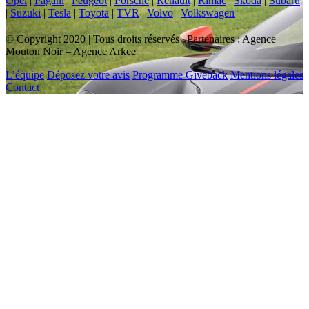
Opel
|
Pagani
|
Peugeot
|
Porsche
|
Renault
|
Rimac
|
Skoda
|
Subaru
|
Suzuki
|
Tesla
|
Toyota
|
TVR
|
Volvo
|
Volkswagen
© Copyright 2020 | Tous droits réservés | Partenaires : Agence
Mouton Noir – Agence Arkee
L’équipe
Déposez votre avis
Programme Giveback
Mentions légales
Contact