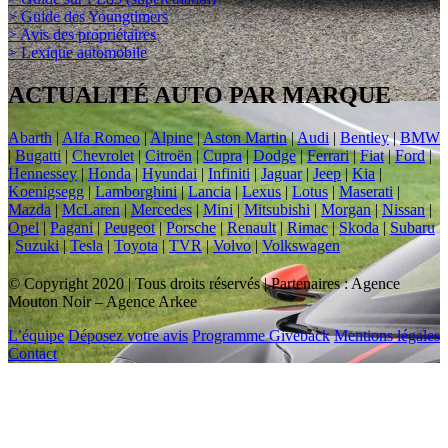
> Guide des Youngtimers
> Avis des propriétaires
> Lexique automobile
ACTUALITÉ AUTO PAR MARQUE
Abarth
|
Alfa Romeo
|
Alpine
|
Aston Martin
|
Audi
|
Bentley
|
BMW
|
Bugatti
|
Chevrolet
|
Citroën
|
Cupra
|
Dodge
|
Ferrari
|
Fiat
|
Ford
|
Hennessey
|
Honda
|
Hyundai
|
Infiniti
|
Jaguar
|
Jeep
|
Kia
|
Koenigsegg
|
Lamborghini
|
Lancia
|
Lexus
|
Lotus
|
Maserati
|
Mazda
|
McLaren
|
Mercedes
|
Mini
|
Mitsubishi
|
Morgan
|
Nissan
|
Opel
|
Pagani
|
Peugeot
|
Porsche
|
Renault
|
Rimac
|
Skoda
|
Subaru
|
Suzuki
|
Tesla
|
Toyota
|
TVR
|
Volvo
|
Volkswagen
© Copyright 2020 | Tous droits réservés | Partenaires : Agence
Mouton Noir – Agence Arkee
L’équipe
Déposez votre avis
Programme Giveback
Mentions légales
Contact