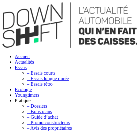
Accueil
Actualités
Essais
– Essais courts
– Essais longue durée
– Essais rétro
Ecologie
Youngtimers
Pratique
– Dossiers
– Bons plans
– Guide d’achat
– Promo constructeurs
– Avis des propriétaires