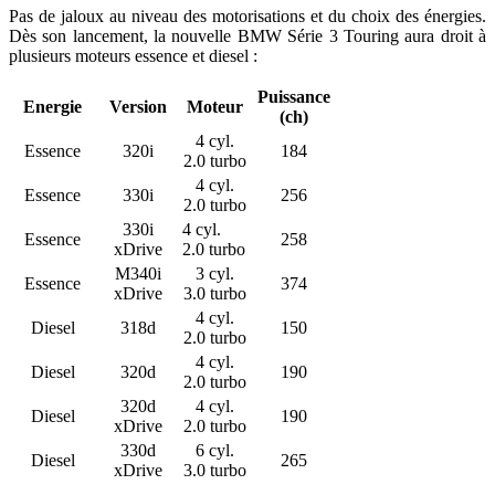
Pas de jaloux au niveau des motorisations et du choix des énergies.
Dès son lancement, la nouvelle BMW Série 3 Touring aura droit à
plusieurs moteurs essence et diesel :
Puissance
Energie
Version
Moteur
(ch)
4 cyl.
Essence
320i
184
2.0 turbo
4 cyl.
Essence
330i
256
2.0 turbo
330i
4 cyl.
Essence
258
xDrive
2.0 turbo
M340i
3 cyl.
Essence
374
xDrive
3.0 turbo
4 cyl.
Diesel
318d
150
2.0 turbo
4 cyl.
Diesel
320d
190
2.0 turbo
320d
4 cyl.
Diesel
190
xDrive
2.0 turbo
330d
6 cyl.
Diesel
265
xDrive
3.0 turbo