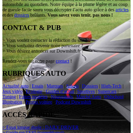
automobile au quotidien. Notre équipe à la plume légère et au coup
de gueule facile saura vous décrypter l’actu auto grâce à des
articles
et des
dossiers
brûlants.
Vous savez vous tenir, pas nous !
CONTACT & PUB
> Vous voulez contacter la rédaction du site ?
> Vous souhaitez devenir notre partenaire ?
> Vous désirez annoncer sur Downshift.fr ?
Rendez-vous sur notre page
contact
!
RUBRIQUES AUTO
Actualité auto
|
Essais
|
Marques
|
Salons
|
Dossiers
|
High-Tech
|
Jeux vidéo
|
Ecologie
|
Guides d’achat
|
Sportives
|
Supercars
|
Tuning
|
Futurs modèles
|
Nouveautés
|
Marché Auto
|
Oldschool
|
Illustration
|
Promo voiture
|
Podcast Downshift
ACCÈS RAPIDE
> Essai longue durée : DAILY DRIVER
> Guide sur l’E85 (superéthanol)