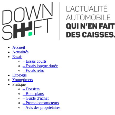
Accueil
Actualités
Essais
– Essais courts
– Essais longue durée
– Essais rétro
Ecologie
Youngtimers
Pratique
– Dossiers
– Bons plans
– Guide d’achat
– Promo constructeurs
– Avis des propriétaires