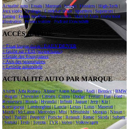
Actualité auto
|
Essais
|
Marques
|
Salons
|
Dossiers
|
High-Tech
|
Jeux vidéo
|
Ecologie
|
Guides d’achat
|
Sportives
|
Supercars
|
Tuning
|
Futurs modèles
|
Nouveautés
|
Marché Auto
|
Oldschool
|
Illustration
|
Promo voiture
|
Podcast Downshift
ACCÈS RAPIDE
> Essai longue durée : DAILY DRIVER
> Guide sur l’E85 (superéthanol)
> Guide des Youngtimers
> Avis des propriétaires
> Lexique automobile
ACTUALITÉ AUTO PAR MARQUE
Abarth
|
Alfa Romeo
|
Alpine
|
Aston Martin
|
Audi
|
Bentley
|
BMW
|
Bugatti
|
Chevrolet
|
Citroën
|
Cupra
|
Dodge
|
Ferrari
|
Fiat
|
Ford
|
Hennessey
|
Honda
|
Hyundai
|
Infiniti
|
Jaguar
|
Jeep
|
Kia
|
Koenigsegg
|
Lamborghini
|
Lancia
|
Lexus
|
Lotus
|
Maserati
|
Mazda
|
McLaren
|
Mercedes
|
Mini
|
Mitsubishi
|
Morgan
|
Nissan
|
Opel
|
Pagani
|
Peugeot
|
Porsche
|
Renault
|
Rimac
|
Skoda
|
Subaru
|
Suzuki
|
Tesla
|
Toyota
|
TVR
|
Volvo
|
Volkswagen