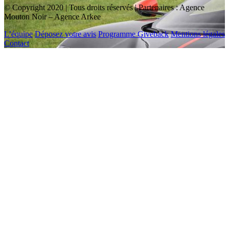
© Copyright 2020 | Tous droits réservés | Partenaires : Agence
Mouton Noir – Agence Arkee
L’équipe
Déposez votre avis
Programme Giveback
Mentions légales
Contact