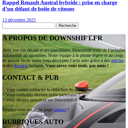
Rappel Renault Austral hybride : prise en charge
d’un défaut de boîte de vitesses
13 décembre 2025
A PROPOS DE DOWNSHIFT.FR
Avec son ton décalé et ses punchlines, Downshift traite de l’actualité
automobile au quotidien. Notre équipe à la plume légère et au coup
de gueule facile saura vous décrypter l’actu auto grâce à des
articles
et des
dossiers
brûlants.
Vous savez vous tenir, pas nous !
CONTACT & PUB
> Vous voulez contacter la rédaction du site ?
> Vous souhaitez devenir notre partenaire ?
> Vous désirez annoncer sur Downshift.fr ?
Rendez-vous sur notre page
contact
!
RUBRIQUES AUTO