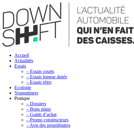
Accueil
Actualités
Essais
– Essais courts
– Essais longue durée
– Essais rétro
Ecologie
Youngtimers
Pratique
– Dossiers
– Bons plans
– Guide d’achat
– Promo constructeurs
– Avis des propriétaires