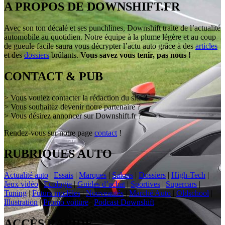
A PROPOS DE DOWNSHIFT.FR
Avec son ton décalé et ses punchlines, Downshift traite de l’actualité
automobile au quotidien. Notre équipe à la plume légère et au coup
de gueule facile saura vous décrypter l’actu auto grâce à des
articles
et des
dossiers
brûlants.
Vous savez vous tenir, pas nous !
CONTACT & PUB
> Vous voulez contacter la rédaction du site ?
> Vous souhaitez devenir notre partenaire ?
> Vous désirez annoncer sur Downshift.fr ?
Rendez-vous sur notre page
contact
!
RUBRIQUES AUTO
Actualité auto
|
Essais
|
Marques
|
Salons
|
Dossiers
|
High-Tech
|
Jeux vidéo
|
Ecologie
|
Guides d’achat
|
Sportives
|
Supercars
|
Tuning
|
Futurs modèles
|
Nouveautés
|
Marché Auto
|
Oldschool
|
Illustration
|
Promo voiture
|
Podcast Downshift
ACCÈS RAPIDE