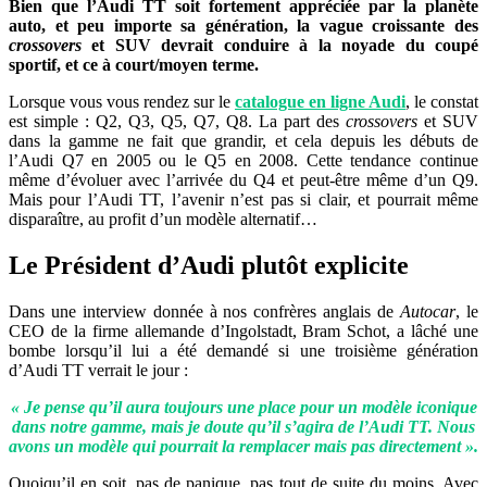
Bien que l’Audi TT soit fortement appréciée par la planète
auto, et peu importe sa génération, la vague croissante des
crossovers
et SUV devrait conduire à la noyade du coupé
sportif, et ce à court/moyen terme.
Lorsque vous vous rendez sur le
catalogue en ligne Audi
, le constat
est simple : Q2, Q3, Q5, Q7, Q8. La part des
crossovers
et SUV
dans la gamme ne fait que grandir, et cela depuis les débuts de
l’Audi Q7 en 2005 ou le Q5 en 2008. Cette tendance continue
même d’évoluer avec l’arrivée du Q4 et peut-être même d’un Q9.
Mais pour l’Audi TT, l’avenir n’est pas si clair, et pourrait même
disparaître, au profit d’un modèle alternatif…
Le Président d’Audi plutôt explicite
Dans une interview donnée à nos confrères anglais de
Autocar
, le
CEO de la firme allemande d’Ingolstadt, Bram Schot, a lâché une
bombe lorsqu’il lui a été demandé si une troisième génération
d’Audi TT verrait le jour :
« Je pense qu’il aura toujours une place pour un modèle iconique
dans notre gamme, mais je doute qu’il s’agira de l’Audi TT. Nous
avons un modèle qui pourrait la remplacer mais pas directement ».
Quoiqu’il en soit, pas de panique, pas tout de suite du moins. Avec