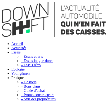
Accueil
Actualités
Essais
– Essais courts
– Essais longue durée
– Essais rétro
Ecologie
Youngtimers
Pratique
– Dossiers
– Bons plans
– Guide d’achat
– Promo constructeurs
– Avis des propriétaires