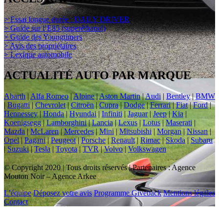
> Essai longue durée : DAILY DRIVER
> Guide sur l’E85 (superéthanol)
> Guide des Youngtimers
> Avis des propriétaires
> Lexique automobile
ACTUALITÉ AUTO PAR MARQUE
Abarth
|
Alfa Romeo
|
Alpine
|
Aston Martin
|
Audi
|
Bentley
|
BMW
|
Bugatti
|
Chevrolet
|
Citroën
|
Cupra
|
Dodge
|
Ferrari
|
Fiat
|
Ford
|
Hennessey
|
Honda
|
Hyundai
|
Infiniti
|
Jaguar
|
Jeep
|
Kia
|
Koenigsegg
|
Lamborghini
|
Lancia
|
Lexus
|
Lotus
|
Maserati
|
Mazda
|
McLaren
|
Mercedes
|
Mini
|
Mitsubishi
|
Morgan
|
Nissan
|
Opel
|
Pagani
|
Peugeot
|
Porsche
|
Renault
|
Rimac
|
Skoda
|
Subaru
|
Suzuki
|
Tesla
|
Toyota
|
TVR
|
Volvo
|
Volkswagen
© Copyright 2020 | Tous droits réservés | Partenaires : Agence
Mouton Noir – Agence Arkee
L’équipe
Déposez votre avis
Programme Giveback
Mentions légales
Contact