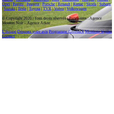
Opel
|
Pagani
|
Peugeot
|
Porsche
|
Renault
|
Rimac
|
Skoda
|
Subaru
|
Suzuki
|
Tesla
|
Toyota
|
TVR
|
Volvo
|
Volkswagen
© Copyright 2020 | Tous droits réservés | Partenaires : Agence
Mouton Noir – Agence Arkee
L’équipe
Déposez votre avis
Programme Giveback
Mentions légales
Contact