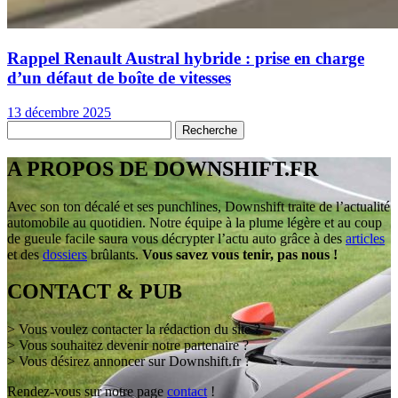
Rappel Renault Austral hybride : prise en charge
d’un défaut de boîte de vitesses
13 décembre 2025
A PROPOS DE DOWNSHIFT.FR
Avec son ton décalé et ses punchlines, Downshift traite de l’actualité
automobile au quotidien. Notre équipe à la plume légère et au coup
de gueule facile saura vous décrypter l’actu auto grâce à des
articles
et des
dossiers
brûlants.
Vous savez vous tenir, pas nous !
CONTACT & PUB
> Vous voulez contacter la rédaction du site ?
> Vous souhaitez devenir notre partenaire ?
> Vous désirez annoncer sur Downshift.fr ?
Rendez-vous sur notre page
contact
!