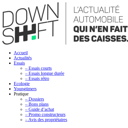
Accueil
Actualités
Essais
– Essais courts
– Essais longue durée
– Essais rétro
Ecologie
Youngtimers
Pratique
– Dossiers
– Bons plans
– Guide d’achat
– Promo constructeurs
– Avis des propriétaires