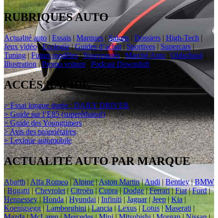
RUBRIQUES AUTO
Actualité auto
|
Essais
|
Marques
|
Salons
|
Dossiers
|
High-Tech
|
Jeux vidéo
|
Ecologie
|
Guides d’achat
|
Sportives
|
Supercars
|
Tuning
|
Futurs modèles
|
Nouveautés
|
Marché Auto
|
Oldschool
|
Illustration
|
Promo voiture
|
Podcast Downshift
ACCÈS RAPIDE
> Essai longue durée : DAILY DRIVER
> Guide sur l’E85 (superéthanol)
> Guide des Youngtimers
> Avis des propriétaires
> Lexique automobile
ACTUALITÉ AUTO PAR MARQUE
Abarth
|
Alfa Romeo
|
Alpine
|
Aston Martin
|
Audi
|
Bentley
|
BMW
|
Bugatti
|
Chevrolet
|
Citroën
|
Cupra
|
Dodge
|
Ferrari
|
Fiat
|
Ford
|
Hennessey
|
Honda
|
Hyundai
|
Infiniti
|
Jaguar
|
Jeep
|
Kia
|
Koenigsegg
|
Lamborghini
|
Lancia
|
Lexus
|
Lotus
|
Maserati
|
Mazda
|
McLaren
|
Mercedes
|
Mini
|
Mitsubishi
|
Morgan
|
Nissan
|