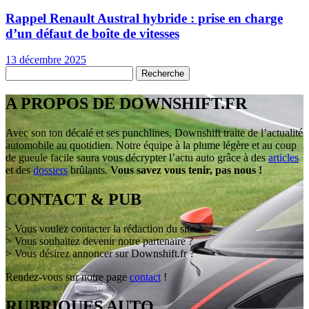
Rappel Renault Austral hybride : prise en charge
d’un défaut de boîte de vitesses
13 décembre 2025
A PROPOS DE DOWNSHIFT.FR
Avec son ton décalé et ses punchlines, Downshift traite de l’actualité
automobile au quotidien. Notre équipe à la plume légère et au coup
de gueule facile saura vous décrypter l’actu auto grâce à des
articles
et des
dossiers
brûlants.
Vous savez vous tenir, pas nous !
CONTACT & PUB
> Vous voulez contacter la rédaction du site ?
> Vous souhaitez devenir notre partenaire ?
> Vous désirez annoncer sur Downshift.fr ?
Rendez-vous sur notre page
contact
!
RUBRIQUES AUTO