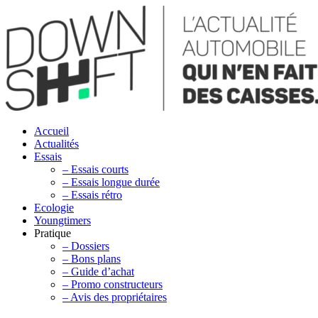
Accueil
Actualités
Essais
– Essais courts
– Essais longue durée
– Essais rétro
Ecologie
Youngtimers
Pratique
– Dossiers
– Bons plans
– Guide d’achat
– Promo constructeurs
– Avis des propriétaires